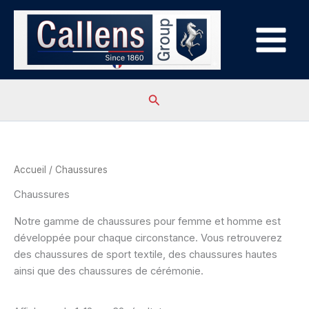
Aller
au
contenu
Rechercher
Accueil
/ Chaussures
Chaussures
Notre gamme de chaussures pour femme et homme est
développée pour chaque circonstance. Vous retrouverez
des chaussures de sport textile, des chaussures hautes
ainsi que des chaussures de cérémonie.