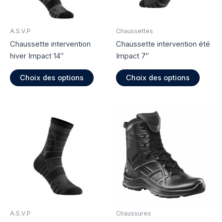
A.S.V.P
Chaussettes
Chaussette intervention
Chaussette intervention été
hiver Impact 14″
Impact 7″
Ce
Ce
Choix des options
Choix des options
produit
produi
a
a
plusieurs
plusie
variations.
variati
Les
Les
options
option
peuvent
peuve
être
être
choisies
choisi
sur
sur
la
la
page
page
A.S.V.P
Chaussures