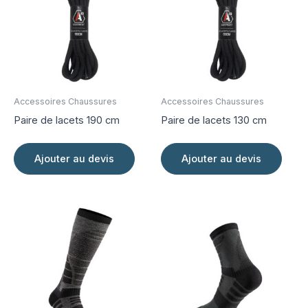
options
option
peuvent
peuve
être
être
choisies
choisi
sur
sur
la
la
page
page
Accessoires Chaussures
Accessoires Chaussures
du
du
Paire de lacets 190 cm
Paire de lacets 130 cm
produit
produi
Ajouter au devis
Ajouter au devis