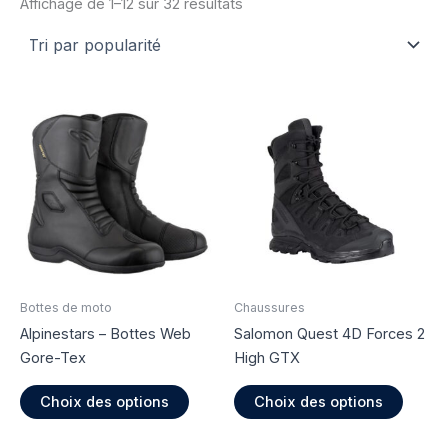
Trié
Affichage de 1–12 sur 32 résultats
par
popularité
Bottes de moto
Chaussures
Alpinestars – Bottes Web
Salomon Quest 4D Forces 2
Gore-Tex
High GTX
Ce
Ce
Choix des options
Choix des options
produit
produi
a
a