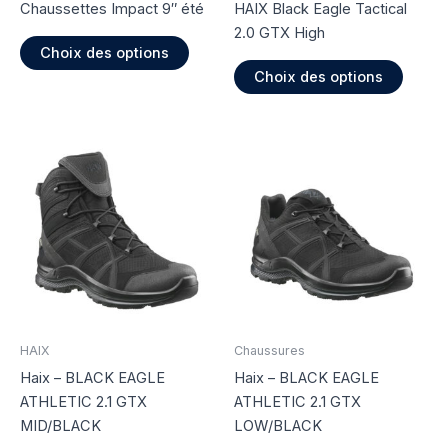
du
du
Chaussettes Impact 9″ été
HAIX Black Eagle Tactical
produit
produi
2.0 GTX High
Ce
Choix des options
produit
Ce
Choix des options
a
produi
plusieurs
a
variations.
plusie
Les
variati
options
Les
peuvent
option
être
peuve
choisies
être
sur
choisi
la
sur
page
la
du
page
HAIX
Chaussures
produit
du
Haix – BLACK EAGLE
Haix – BLACK EAGLE
produi
ATHLETIC 2.1 GTX
ATHLETIC 2.1 GTX
MID/BLACK
LOW/BLACK