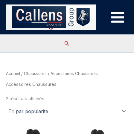
Aller
au
contenu
Rechercher
Accueil
/
Chaussures
/ Accessoires Chaussures
Accessoires Chaussures
Trié
2 résultats affichés
par
popularité