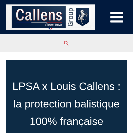
Aller
au
contenu
Rechercher
LPSA x Louis Callens :
la protection balistique
100% française