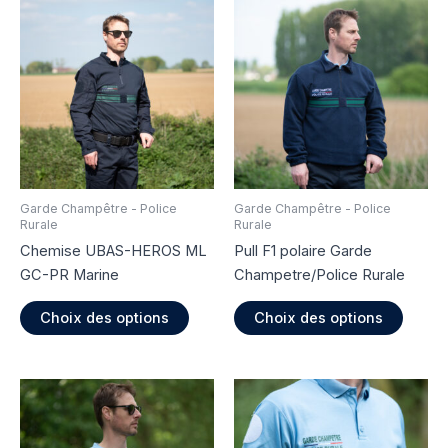
Garde Champêtre - Police
Garde Champêtre - Police
Rurale
Rurale
Chemise UBAS-HEROS ML
Pull F1 polaire Garde
GC-PR Marine
Champetre/Police Rurale
Ce
Ce
Choix des options
Choix des options
produit
produi
a
a
plusieurs
plusie
variations.
variati
Les
Les