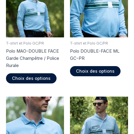
options
option
peuvent
peuve
être
être
choisies
choisi
sur
sur
la
la
page
page
T-shirt et Polo GC/PR
T-shirt et Polo GC/PR
du
du
Polo MAO-DOUBLE FACE
Polo DOUBLE-FACE ML
produit
produi
Garde Champêtre / Police
GC-PR
Rurale
Ce
Choix des options
Ce
produi
Choix des options
produit
a
a
plusie
plusieurs
variati
variations.
Les
Les
option
options
peuve
peuvent
être
être
choisi