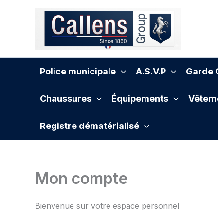
Aller
au
contenu
Police municipale
A.S.V.P
Garde C
Chaussures
Équipements
Vêteme
Registre dématérialisé
Mon compte
Bienvenue sur votre espace personnel