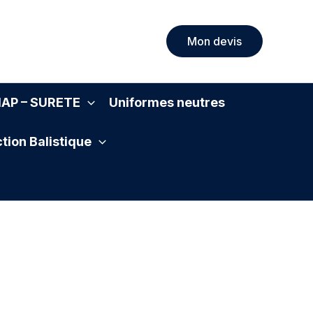
Mon devis
SIAP – SURETE
Uniformes neutres
tion Balistique