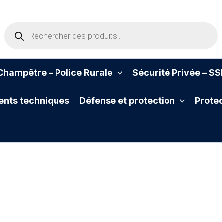
Recherche
de
produits
hampêtre – Police Rurale
Sécurité Privée – S
nts techniques
Défense et protection
Protec