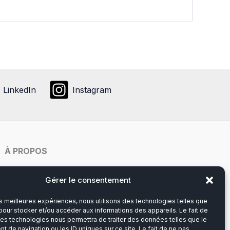
LinkedIn
Instagram
À PROPOS
Notre histoire
Gérer le consentement
les meilleures expériences, nous utilisons des technologies telles que
Du lundi au vendredi
pour stocker et/ou accéder aux informations des appareils. Le fait de
8h00-12h30 et 13h30-17h00
ces technologies nous permettra de traiter des données telles que le
 de navigation ou les ID uniques sur ce site. Le fait de ne pas