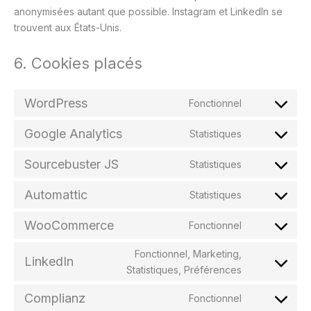
anonymisées autant que possible. Instagram et LinkedIn se
trouvent aux États-Unis.
6. Cookies placés
WordPress
Fonctionnel
Consent
to
Google Analytics
Statistiques
service
Consent
wordpress
to
Sourcebuster JS
Statistiques
service
Consent
google-
to
Automattic
Statistiques
analytics
service
Consent
sourcebuste
to
WooCommerce
Fonctionnel
js
service
Consent
automattic
to
Fonctionnel, Marketing,
service
LinkedIn
Consent
Statistiques, Préférences
woocommer
to
service
Complianz
Fonctionnel
Consent
linkedin