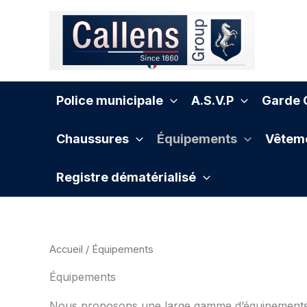
Aller
au
contenu
Police municipale
A.S.V.P
Garde C
Chaussures
Équipements
Vêteme
Registre dématérialisé
Accueil
/ Équipements
Équipements
Nous proposons une large gamme d’équipements de 