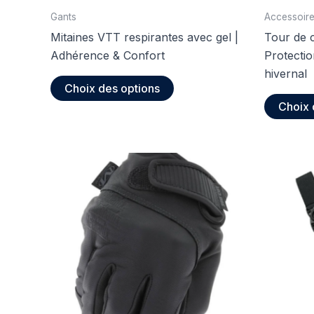
Gants
Accessoire
Mitaines VTT respirantes avec gel |
Tour de c
Adhérence & Confort
Protectio
hivernal
Ce
Choix des options
produit
Choix 
a
plusieurs
variations.
Les
options
peuvent
être
choisies
sur
la
page