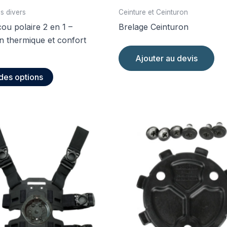
s divers
Ceinture et Ceinturon
ou polaire 2 en 1 –
Brelage Ceinturon
n thermique et confort
Ajouter au devis
Ce
des options
produit
a
plusieurs
variations.
Les
options
peuvent
être
choisies
sur
la