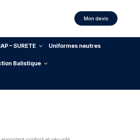
Mon devis
SIAP – SURETE
Uniformes neutres
tion Balistique
apportant confort et sécurité.