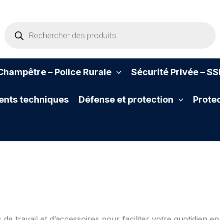
Recherche
de
produits
hampêtre – Police Rurale
Sécurité Privée – S
nts techniques
Défense et protection
Protec
travail et d’accessoires pour faciliter votre quotidien en 