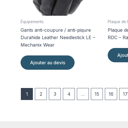
du
produit
Équipements
Plaque de 
Gants anti-coupure / anti-piqure
Plaque d
Durahide Leather Needlestick LE –
RDC – Ra
Mechanix Wear
Ajou
Ajouter au devis
1
2
3
4
…
15
16
17