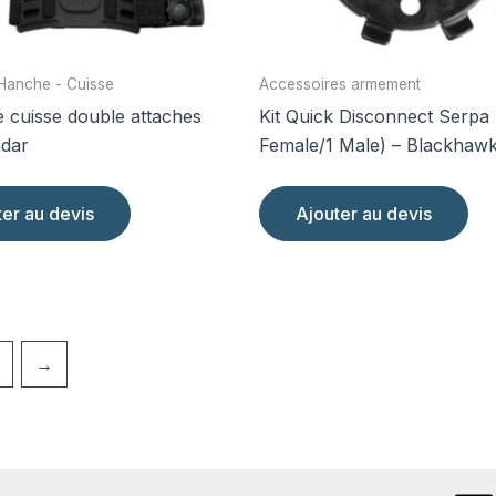
page
du
produit
Hanche - Cuisse
Accessoires armement
e cuisse double attaches
Kit Quick Disconnect Serpa 
dar
Female/1 Male) – Blackhaw
ter au devis
Ajouter au devis
→