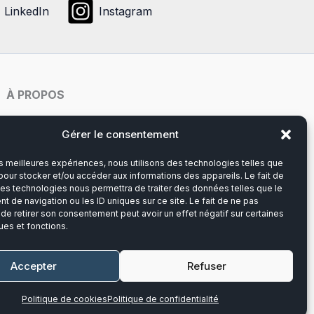
LinkedIn
Instagram
À PROPOS
Notre histoire
Gérer le consentement
les meilleures expériences, nous utilisons des technologies telles que
Du lundi au vendredi
pour stocker et/ou accéder aux informations des appareils. Le fait de
8h00-12h30 et 13h30-17h00
ces technologies nous permettra de traiter des données telles que le
 de navigation ou les ID uniques sur ce site. Le fait de ne pas
 de retirer son consentement peut avoir un effet négatif sur certaines
Téléphone :
03 20 28 14 14
ues et fonctions.
Mail :
contact@callens-group.com
Accepter
Refuser
Politique de cookies
Politique de confidentialité