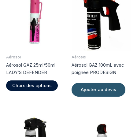
Aérosol
Aérosol
Aérosol GAZ 25ml/50ml
Aérosol GAZ 100mL avec
LADY’S DEFENDER
poignée PRODESIGN
Ce
Choix des options
produit
Ajouter au devis
a
plusieurs
variations.
Les
options
peuvent