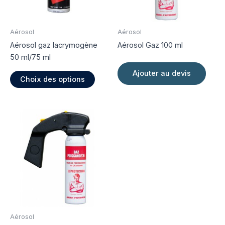
Aérosol
Aérosol
Aérosol gaz lacrymogène
Aérosol Gaz 100 ml
50 ml/75 ml
Ce
Ajouter au devis
Choix des options
produit
a
plusieurs
variations.
Les
options
peuvent
être
choisies
sur
la
page
Aérosol