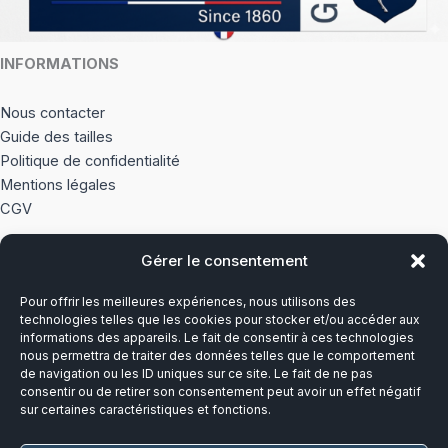
INFORMATIONS
Nous contacter
Guide des tailles
Politique de confidentialité
Mentions légales
CGV
Gérer le consentement
À PROPOS
Pour offrir les meilleures expériences, nous utilisons des
Notre histoire
technologies telles que les cookies pour stocker et/ou accéder aux
informations des appareils. Le fait de consentir à ces technologies
nous permettra de traiter des données telles que le comportement
Du lundi au vendredi
de navigation ou les ID uniques sur ce site. Le fait de ne pas
8h00-12h30 et 13h30-17h00
consentir ou de retirer son consentement peut avoir un effet négatif
sur certaines caractéristiques et fonctions.
Téléphone :
03 20 28 14 14