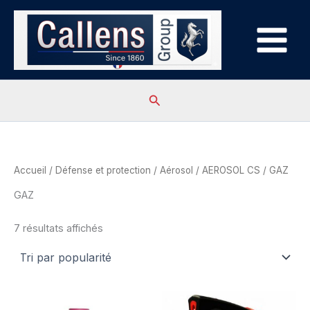
Aller
au
contenu
Rechercher
Accueil
/
Défense et protection
/
Aérosol
/
AEROSOL CS
/ GAZ
GAZ
Trié
7 résultats affichés
par
popularité