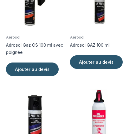
être
choisies
sur
la
page
Aérosol
Aérosol
du
Aérosol Gaz CS 100 ml avec
Aérosol GAZ 100 ml
produit
poignée
Ajouter au devis
Ajouter au devis