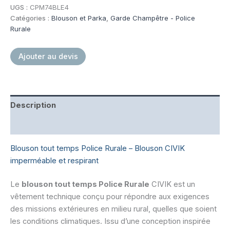
CIVIK
UGS :
CPM74BLE4
GC-
Catégories :
Blouson et Parka
,
Garde Champêtre - Police
PR
Rurale
Marine
Ajouter au devis
Description
Informations complémentaires
Blouson tout temps Police Rurale – Blouson CIVIK
imperméable et respirant
Le
blouson tout temps Police Rurale
CIVIK est un
vêtement technique conçu pour répondre aux exigences
des missions extérieures en milieu rural, quelles que soient
les conditions climatiques. Issu d’une conception inspirée