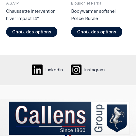
page
A.S.V.P
Blouson et Parka
produit
du
Chaussette intervention
Bodywarmer softshell
produi
hiver Impact 14″
Police Rurale
Ce
Ce
Choix des options
Choix des options
produit
produi
a
a
plusieurs
plusie
variations.
variati
Les
Les
LinkedIn
Instagram
options
option
peuvent
peuve
être
être
choisies
choisi
sur
sur
la
la
page
page
du
du
produit
produi