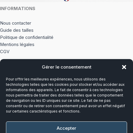
INFORMATIONS
Nous contacter
Guide des tailles
Politique de confidentialité
Mentions légales
CGV
Gérer le consentement
À PROPOS
Pour offrir les meilleures expériences, nous utilisons des
Notre histoire
technologies telles que les cookies pour stocker et/ou accéder aux
informations des appareils. Le fait de consentir à ces technologies
nous permettra de traiter des données telles que le comportement
Du lundi au vendredi
de navigation ou les ID uniques sur ce site. Le fait de ne pas
8h00-12h30 et 13h30-17h00
consentir ou de retirer son consentement peut avoir un effet négatif
sur certaines caractéristiques et fonctions.
Téléphone :
03 20 28 14 14
Accepter