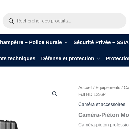
Recherche
de
produits
hampêtre – Police Rurale
Sécurité Privée – SS
ts techniques
Défense et protection
Protectio
Accueil
/
Équipements
/
Ca
Full HD 1296P
Caméra et accessoires
Caméra-Piéton Mob
Caméra‑piéton professi