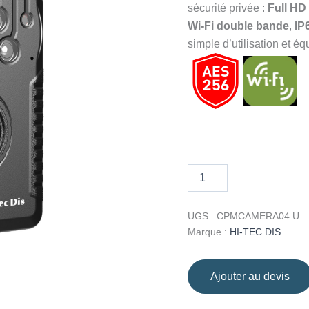
sécurité privée :
Full HD
Wi‑Fi double bande
,
IP
simple d’utilisation et é
quantité
de
Caméra-
Piéton
UGS :
CPMCAMERA04.U
Mobile
Marque :
HI-TEC DIS
SH‑61
–
Full
Ajouter au devis
HD
1296P