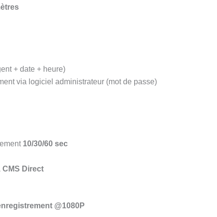
ètres
ent + date + heure)
nt via logiciel administrateur (mot de passe)
trement
10/30/60 sec
 CMS Direct
enregistrement @1080P