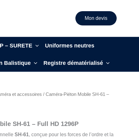
Mon devis
IAP – SURETE
Uniformes neutres
n Balistique
Registre dématérialisé
méra et accessoires
/ Caméra-Piéton Mobile SH‑61 –
ile SH‑61 – Full HD 1296P
onnelle
SH‑61
, conçue pour les forces de l’ordre et la