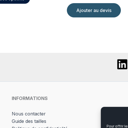
produit
a
Ajouter au devis
plusieurs
variations.
Les
options
peuvent
être
choisies
sur
la
page
du
INFORMATIONS
produit
Nous contacter
Guide des tailles
Pour offrir 