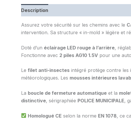
Description
Assurez votre sécurité sur les chemins avec le
C
intervention. Sa structure « in-mold » légère et 
Doté d’un
éclairage LED rouge à l’arrière
, régla
Fonctionne avec
2 piles AG10 1.5V
pour une auto
Le
filet anti-insectes
intégré protège contre les i
météorologiques. Les
mousses intérieures lavab
La
boucle de fermeture automatique
et la
molet
distinctive
, sérigraphiée
POLICE MUNICIPALE
, g
Homologué CE
selon la norme
EN 1078
, ce c