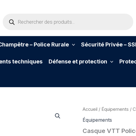
Recherche
de
produits
hampêtre – Police Rurale
Sécurité Privée – S
nts techniques
Défense et protection
Protec
Accueil
/
Équipements
/ C
Équipements
Casque VTT Polic