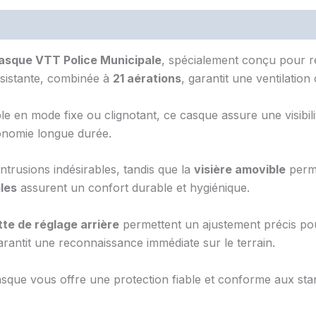
asque VTT Police Municipale
, spécialement conçu pour 
résistante, combinée à
21 aérations
, garantit une ventilatio
ble en mode fixe ou clignotant, ce casque assure une visibili
nomie longue durée.
ntrusions indésirables, tandis que la
visière amovible
perme
les
assurent un confort durable et hygiénique.
te de réglage arrière
permettent un ajustement précis pour
arantit une reconnaissance immédiate sur le terrain.
asque vous offre une protection fiable et conforme aux st