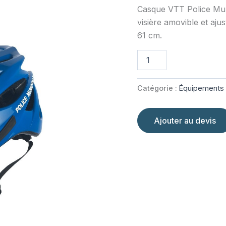
Casque VTT Police Muni
visière amovible et aj
61 cm.
quantité
de
Casque
VTT
Catégorie :
Équipements
Police
Municipale
Ajouter au devis