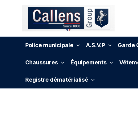
Aller
au
contenu
Police municipale
A.S.V.P
Garde C
Chaussures
Équipements
Vêteme
Registre dématérialisé