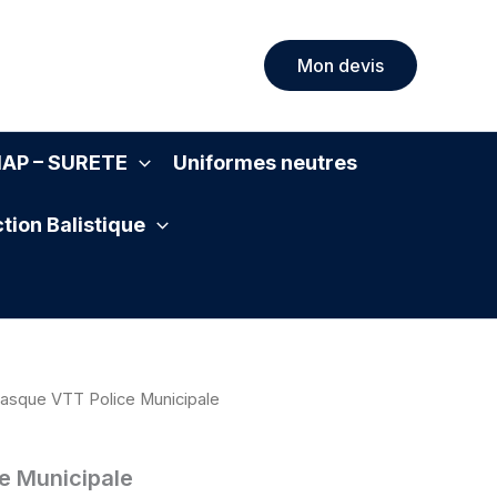
Mon devis
SIAP – SURETE
Uniformes neutres
tion Balistique
asque VTT Police Municipale
e Municipale