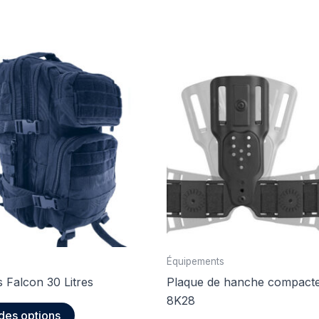
Équipements
 Falcon 30 Litres
Plaque de hanche compacte
8K28
Ce
des options