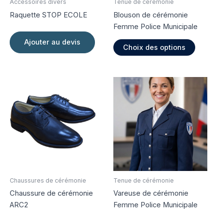
Accessoires divers
Tenue de cérémonie
Raquette STOP ECOLE
Blouson de cérémonie
Femme Police Municipale
Ce
Ajouter au devis
Choix des options
produi
a
plusie
variati
Les
option
peuve
être
choisi
sur
la
page
Chaussures de cérémonie
Tenue de cérémonie
du
Chaussure de cérémonie
Vareuse de cérémonie
produi
ARC2
Femme Police Municipale