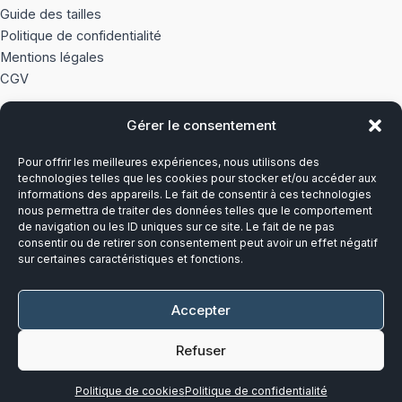
Guide des tailles
Politique de confidentialité
Mentions légales
CGV
Gérer le consentement
À PROPOS
Pour offrir les meilleures expériences, nous utilisons des
Notre histoire
technologies telles que les cookies pour stocker et/ou accéder aux
informations des appareils. Le fait de consentir à ces technologies
nous permettra de traiter des données telles que le comportement
Du lundi au vendredi
de navigation ou les ID uniques sur ce site. Le fait de ne pas
8h00-12h30 et 13h30-17h00
consentir ou de retirer son consentement peut avoir un effet négatif
sur certaines caractéristiques et fonctions.
Téléphone :
03 20 28 14 14
Accepter
Mail :
contact@callens-group.com
Refuser
Politique de cookies
Politique de confidentialité