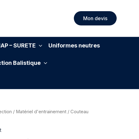
Mon devis
SIAP – SURETE
Uniformes neutres
tion Balistique
ection
/
Matériel d'entrainement
/ Couteau
t