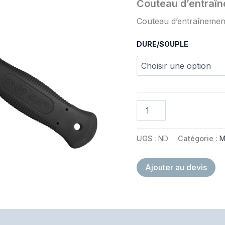
Couteau d’entraîn
Couteau d’entraînemen
DURE/SOUPLE
quantité
de
Couteau
d'entraînement
UGS :
ND
Catégorie :
M
Noir
Ajouter au devis