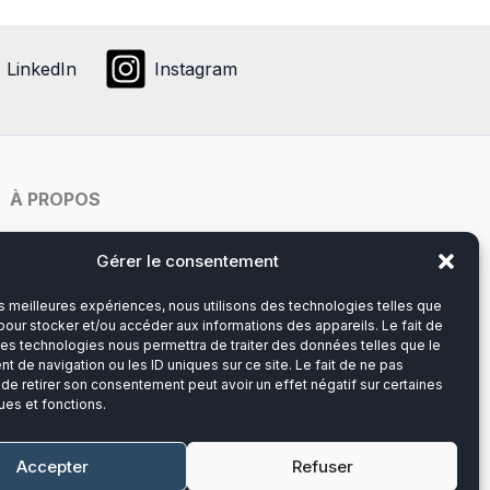
LinkedIn
Instagram
À PROPOS
Notre histoire
Gérer le consentement
les meilleures expériences, nous utilisons des technologies telles que
Du lundi au vendredi
pour stocker et/ou accéder aux informations des appareils. Le fait de
8h00-12h30 et 13h30-17h00
ces technologies nous permettra de traiter des données telles que le
 de navigation ou les ID uniques sur ce site. Le fait de ne pas
 de retirer son consentement peut avoir un effet négatif sur certaines
Téléphone :
03 20 28 14 14
ues et fonctions.
Mail :
contact@callens-group.com
Accepter
Refuser