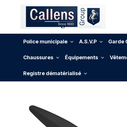
Aller
au
contenu
Police municipale
A.S.V.P
Garde C
Chaussures
Équipements
Vêteme
Registre dématérialisé