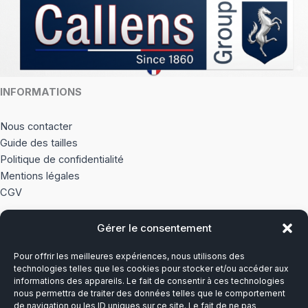
la
la
page
page
du
du
produit
produi
INFORMATIONS
Nous contacter
Guide des tailles
Politique de confidentialité
Mentions légales
CGV
Gérer le consentement
À PROPOS
Pour offrir les meilleures expériences, nous utilisons des
Notre histoire
technologies telles que les cookies pour stocker et/ou accéder aux
informations des appareils. Le fait de consentir à ces technologies
nous permettra de traiter des données telles que le comportement
Du lundi au vendredi
de navigation ou les ID uniques sur ce site. Le fait de ne pas