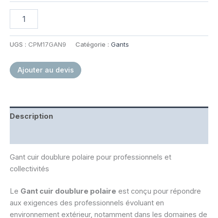
quantité
de
Gant
cuir
UGS :
CPM17GAN9
Catégorie :
Gants
doublure
polaire
Ajouter au devis
Description
Informations complémentaires
Gant cuir doublure polaire pour professionnels et
collectivités
Le
Gant cuir doublure polaire
est conçu pour répondre
aux exigences des professionnels évoluant en
environnement extérieur, notamment dans les domaines de