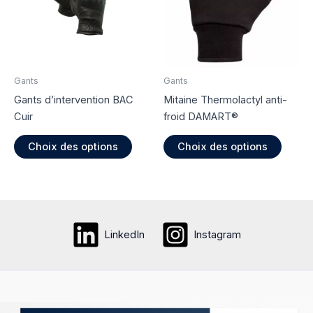
être
choisies
sur
la
page
Gants
Gants
du
Gants d’intervention BAC
Mitaine Thermolactyl anti-
produit
Cuir
froid DAMART®
Ce
Ce
Choix des options
Choix des options
produit
produi
a
a
plusieurs
plusie
variations.
variati
Les
Les
LinkedIn
Instagram
options
option
peuvent
peuve
être
être
choisies
choisi
sur
sur