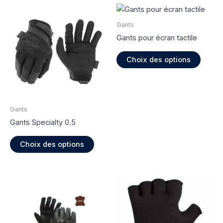
Gants
Gants pour écran tactile
Ce
Choix des options
produi
a
plusie
variati
Gants
Les
Gants Specialty 0.5
option
peuve
Ce
Choix des options
être
produit
choisi
a
sur
plusieurs
la
variations.
page
Les
du
options
produi
peuvent