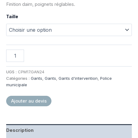
Finition daim, poignets réglables.
Taille
quantité
de
GANTS
CUIR
UGS :
CPM17.GAN24
SWAT
Catégories :
Gants
,
Gants
,
Gants d'intervention
,
Police
municipale
Ajouter au devis
Description