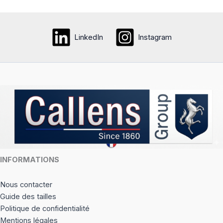
plusieurs
variati
variations.
Les
Les
option
LinkedIn
Instagram
options
peuve
peuvent
être
être
choisi
choisies
sur
sur
la
la
page
page
du
du
produi
produit
INFORMATIONS
Nous contacter
Guide des tailles
Politique de confidentialité
Mentions légales