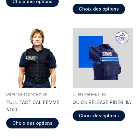
Choix des options
produit
Ce
Choix des options
a
produi
plusieurs
a
variations.
plusie
Les
variati
options
Les
peuvent
option
être
peuve
choisies
être
sur
choisi
la
sur
page
la
du
page
Défense et protection
Gilets Pare-Balles
produit
du
FULL TACTICAL FEMME
QUICK RELEASE RIDER IIIA
produi
NOIR
Ce
Choix des options
Ce
produi
Choix des options
produit
a
a
plusie