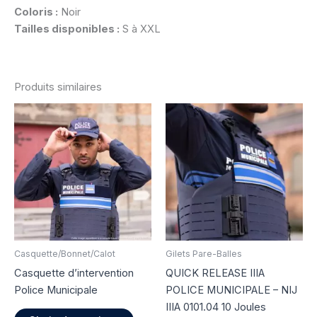
Coloris :
Noir
Tailles disponibles :
S à XXL
Produits similaires
Casquette/Bonnet/Calot
Gilets Pare-Balles
Casquette d’intervention
QUICK RELEASE IIIA
Police Municipale
POLICE MUNICIPALE – NIJ
IIIA 0101.04 10 Joules
Ce