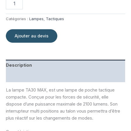
quantité
de
Lampe
tactique
Catégories :
Lampes
,
Tactiques
TA30
MAX
-
Ajouter au devis
2100
Lumens
Description
Informations complémentaires
La lampe TA30 MAX, est une lampe de poche tactique
compacte. Conçue pour les forces de sécurité, elle
dispose d’une puissance maximale de 2100 lumens. Son
interrupteur multi positions au talon vous permettra d’être
plus réactif sur les changements de modes.