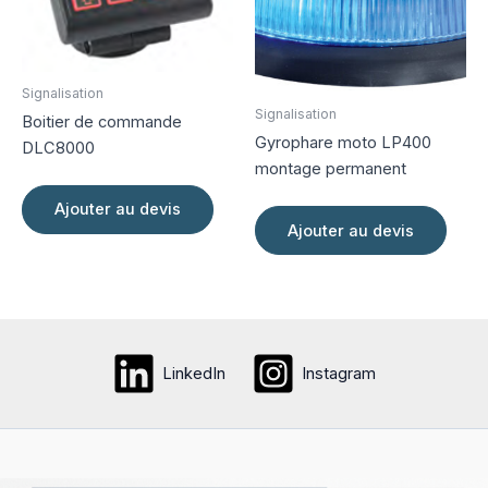
être
choisi
sur
la
Signalisation
page
Signalisation
Boitier de commande
du
Gyrophare moto LP400
DLC8000
produi
montage permanent
Ajouter au devis
Ajouter au devis
LinkedIn
Instagram