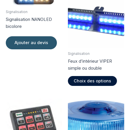
Signalisation
Signalisation NANOLED
bicolore
Ajouter au devis
Signalisation
Feux d’intérieur VIPER
simple ou double
Ce
Choix des options
produi
a
plusie
variati
Les
option
peuve