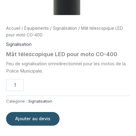
Accueil
/
Équipements
/
Signalisation
/ Mât télescopique LED
pour moto CO-400
Signalisation
Mât télescopique LED pour moto CO-400
Feu de signalisation omnidirectionnel pour les motos de la
Police Municipale.
quantité
de
Mât
télescopique
Catégorie :
Signalisation
LED
pour
moto
Ajouter au devis
CO-
400