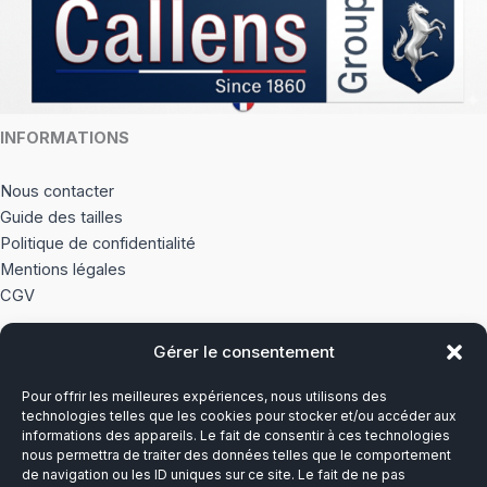
la
la
page
page
du
du
produit
produi
INFORMATIONS
Nous contacter
Guide des tailles
Politique de confidentialité
Mentions légales
CGV
Gérer le consentement
À PROPOS
Pour offrir les meilleures expériences, nous utilisons des
Notre histoire
technologies telles que les cookies pour stocker et/ou accéder aux
informations des appareils. Le fait de consentir à ces technologies
nous permettra de traiter des données telles que le comportement
Du lundi au vendredi
de navigation ou les ID uniques sur ce site. Le fait de ne pas