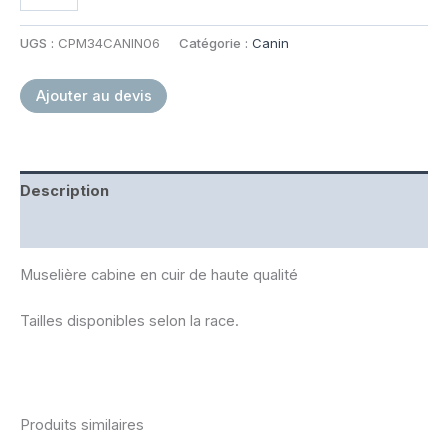
Muselière
de
UGS :
CPM34CANIN06
Catégorie :
Canin
frappe
cabine
Ajouter au devis
Description
Informations complémentaires
Muselière cabine en cuir de haute qualité
Tailles disponibles selon la race.
Produits similaires