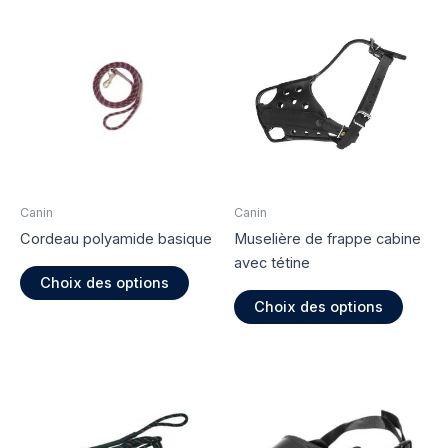
Canin
Canin
Cordeau polyamide basique
Muselière de frappe cabine
avec tétine
Ce
Choix des options
produit
Ce
Choix des options
a
produi
plusieurs
a
variations.
plusie
Les
variati
options
Les
peuvent
option