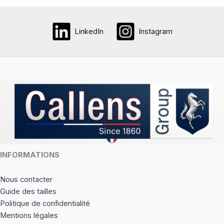
variati
Les
option
LinkedIn
Instagram
peuve
être
choisi
sur
la
page
du
produi
INFORMATIONS
Nous contacter
Guide des tailles
Politique de confidentialité
Mentions légales