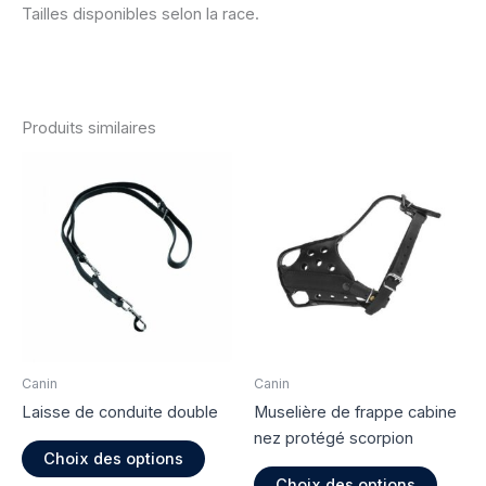
Tailles disponibles selon la race.
Produits similaires
Canin
Canin
Laisse de conduite double
Muselière de frappe cabine
nez protégé scorpion
Ce
Choix des options
produit
Ce
Choix des options