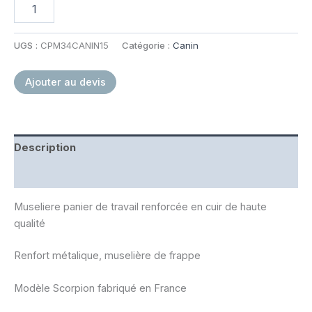
quantité
de
Muselière
panier
UGS :
CPM34CANIN15
Catégorie :
Canin
travail
renforcé
Ajouter au devis
Description
Informations complémentaires
Museliere panier de travail renforcée en cuir de haute
qualité
Renfort métalique, muselière de frappe
Modèle Scorpion fabriqué en France