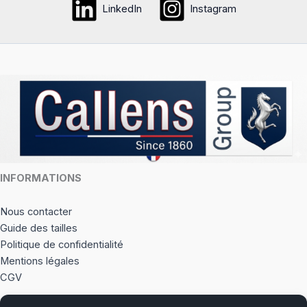
LinkedIn
Instagram
options
option
peuvent
peuve
être
être
choisies
choisi
sur
sur
la
la
page
page
du
du
produit
produi
INFORMATIONS
Nous contacter
Guide des tailles
Politique de confidentialité
Mentions légales
CGV