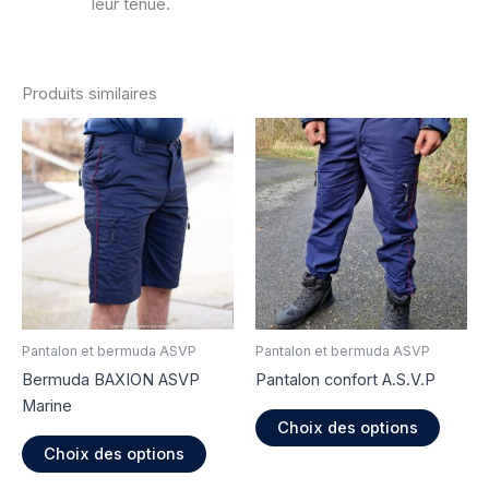
leur tenue.
Produits similaires
Pantalon et bermuda ASVP
Pantalon et bermuda ASVP
Bermuda BAXION ASVP
Pantalon confort A.S.V.P
Marine
Ce
Choix des options
Ce
produi
Choix des options
produit
a