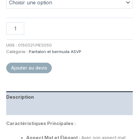
quantité
de
Pantalon
d'intervention
UGS :
0150021.PIE5050
Été
Catégorie :
Pantalon et bermuda ASVP
A.S.V.P
Ajouter au devis
Description
Informations complémentaires
Caractéristiques Principales :
Aspect Mat et Élégant :
Avec son aspect mat