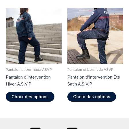
a
plusie
plusieurs
variati
variations.
Les
Les
option
options
peuve
peuvent
être
être
choisi
choisies
sur
sur
la
la
page
page
du
Pantalon et bermuda ASVP
Pantalon et bermuda ASVP
du
produi
Pantalon d’intervention
Pantalon d’intervention Été
produit
Hiver A.S.V.P
Satin A.S.V.P
Ce
Ce
Choix des options
Choix des options
produit
produi
a
a
plusieurs
plusie
variations.
variati
Les
Les