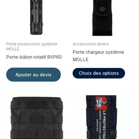
Porte accessoires système
Accessoires divers
MOLLE
Porte chargeur système
Porte-bâton rotatif 8VP60
MOLLE
Ce
Choix des options
Ajouter au devis
produi
a
plusie
variati
Les
option
peuve
être
choisi