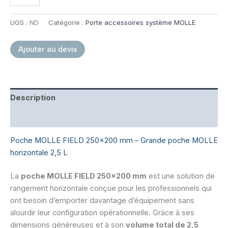
de
Poche
MOLLE
UGS :
ND
Catégorie :
Porte accessoires système MOLLE
Field
250*200MM
Ajouter au devis
Description
Informations complémentaires
Poche MOLLE FIELD 250×200 mm – Grande poche MOLLE
horizontale 2,5 L
La
poche MOLLE FIELD 250×200 mm
est une solution de
rangement horizontale conçue pour les professionnels qui
ont besoin d’emporter davantage d’équipement sans
alourdir leur configuration opérationnelle. Grâce à ses
dimensions généreuses et à son
volume total de 2,5