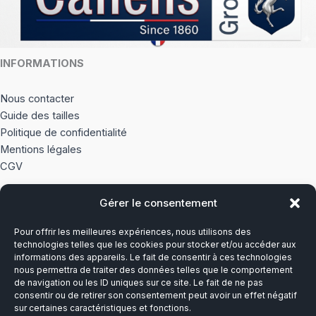
du
produit
INFORMATIONS
Nous contacter
Guide des tailles
Politique de confidentialité
Mentions légales
CGV
Gérer le consentement
À PROPOS
Pour offrir les meilleures expériences, nous utilisons des
Notre histoire
technologies telles que les cookies pour stocker et/ou accéder aux
informations des appareils. Le fait de consentir à ces technologies
nous permettra de traiter des données telles que le comportement
Du lundi au vendredi
de navigation ou les ID uniques sur ce site. Le fait de ne pas
8h00-12h30 et 13h30-17h00
consentir ou de retirer son consentement peut avoir un effet négatif
sur certaines caractéristiques et fonctions.