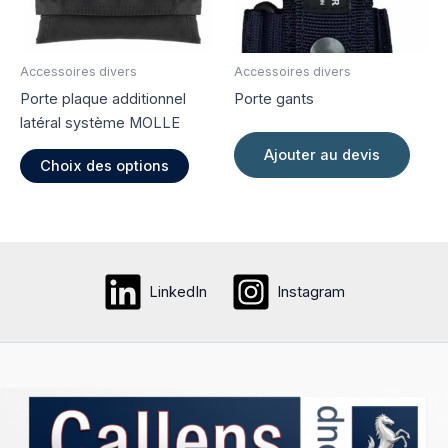
sur
la
page
Accessoires divers
Accessoires divers
du
Porte plaque additionnel
Porte gants
produi
latéral système MOLLE
Ce
Ajouter au devis
Choix des options
produit
a
plusieurs
variations.
Les
LinkedIn
Instagram
options
peuvent
être
choisies
sur
la
page