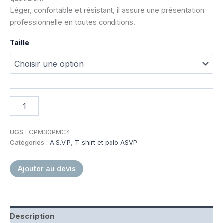
Léger, confortable et résistant, il assure une présentation
professionnelle en toutes conditions.
Taille
quantité
de
Polo
MAO-
UGS :
CPM30PMC4
RESPIRE
Catégories :
A.S.V.P
,
T-shirt et polo ASVP
MC
ASVP
Ajouter au devis
Marine
Description