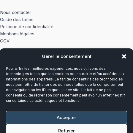
Nous contacter
Guide des tailles
Politique de confidentialité
Mentions légales
CGV
Gérer le consentement
À PROPOS
Pour offrir les meilleures expériences, nous utilisons des
Notre histoire
technologies telles que les cookies pour stocker et/ou accéder aux
informations des appareils. Le fait de consentir à ces technologies
nous permettra de traiter des données telles que le comportement
Du lundi au vendredi
de navigation ou les ID uniques sur ce site. Le fait de ne pas
8h00-12h30 et 13h30-17h00
consentir ou de retirer son consentement peut avoir un effet négatif
sur certaines caractéristiques et fonctions.
Téléphone :
03 20 28 14 14
Accepter
Mail :
contact@callens-group.com
Refuser