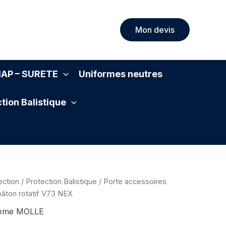
Mon devis
SIAP – SURETE
Uniformes neutres
tion Balistique
ection
/
Protection Balistique
/
Porte accessoires
bâton rotatif V73 NEX
stème MOLLE