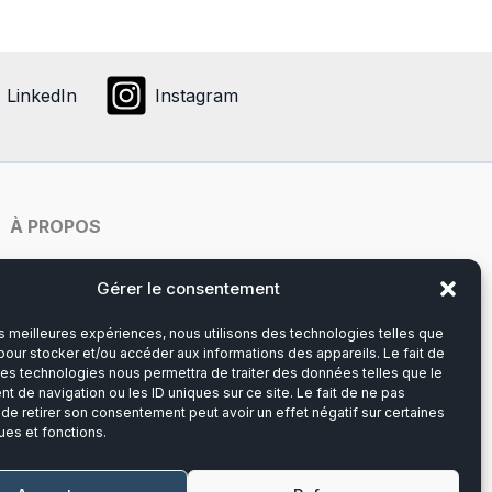
ons
peuvent
ent
être
choisies
LinkedIn
Instagram
ies
sur
la
page
du
À PROPOS
produit
it
Notre histoire
Gérer le consentement
les meilleures expériences, nous utilisons des technologies telles que
Du lundi au vendredi
pour stocker et/ou accéder aux informations des appareils. Le fait de
8h00-12h30 et 13h30-17h00
ces technologies nous permettra de traiter des données telles que le
 de navigation ou les ID uniques sur ce site. Le fait de ne pas
 de retirer son consentement peut avoir un effet négatif sur certaines
Téléphone :
03 20 28 14 14
ues et fonctions.