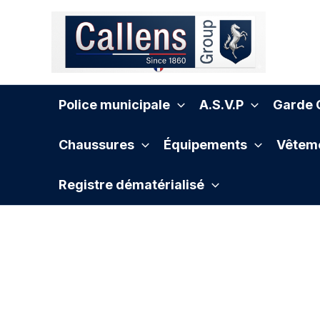
Aller
au
contenu
Police municipale
A.S.V.P
Garde C
Chaussures
Équipements
Vêteme
Registre dématérialisé