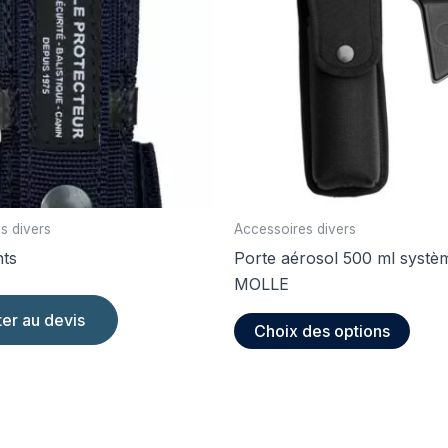
s divers
Accessoires divers
nts
Porte aérosol 500 ml systè
MOLLE
Ce
ter au devis
Choix des options
produ
a
plusi
varia
Les