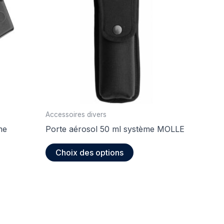
Accessoires divers
me
Porte aérosol 50 ml système MOLLE
Ce
Choix des options
produit
it
a
plusieurs
eurs
variations.
tions.
Les
options