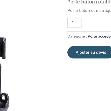
Porte bâton rotat
Porte bâton et matraqu
quantité
de
Porte
bâton
Catégorie :
Porte access
rotatif
V73
NEX
Ajouter au devis