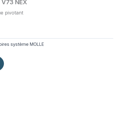
if V73 NEX
e pivotant
oires système MOLLE