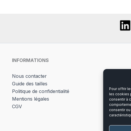
opti
peuv
être
chois
sur
la
page
INFORMATIONS
du
produ
Nous contacter
Guide des tailles
Pour offrir 
Politique de confidentialité
les cookies 
Mentions légales
consentir à 
comportement
CGV
consentir ou
caractéristiq