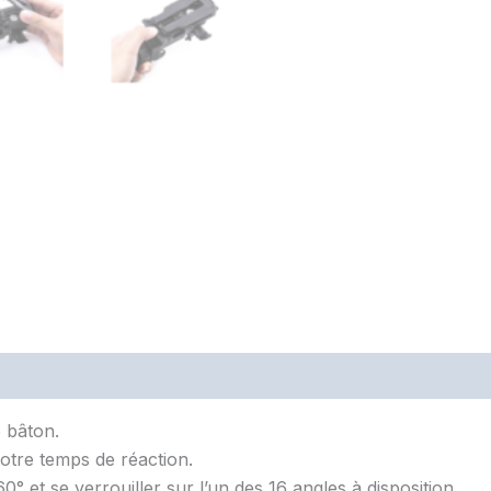
 bâton.
otre temps de réaction.
0° et se verrouiller sur l’un des 16 angles à disposition.