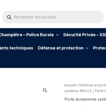
Recherche
de
produits
hampêtre – Police Rurale
Sécurité Privée – S
nts techniques
Défense et protection
Protec
Accueil
/
Défense et prot
système MOLLE
/ Porte 
Porte accessoires sy