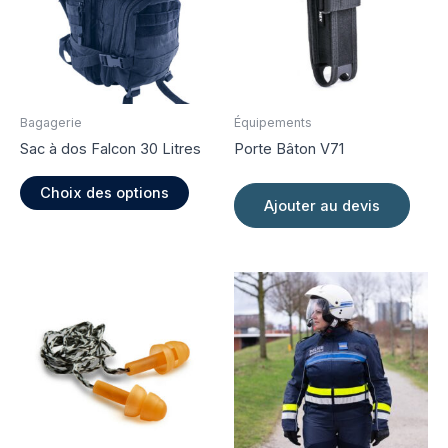
Bagagerie
Équipements
Sac à dos Falcon 30 Litres
Porte Bâton V71
Ce
Choix des options
produit
Ajouter au devis
a
plusieurs
variations.
Les
options
peuvent
être
choisies
sur
la