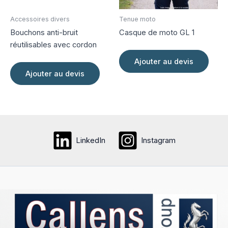
page
Accessoires divers
Tenue moto
du
Bouchons anti-bruit
Casque de moto GL 1
produit
réutilisables avec cordon
Ajouter au devis
Ajouter au devis
LinkedIn
Instagram