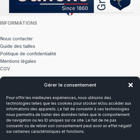
INFORMATIONS
Nous contacter
Guide des tailles
Politique de confidentialité
Mentions légales
CGV
Gérer le consentement
À PROPOS
Pour offrir les meilleures expériences, nous utilisons des
Notre histoire
technologies telles que les cookies pour stocker et/ou accéder aux
informations des appareils. Le fait de consentir à ces technologies
nous permettra de traiter des données telles que le comportement
Du lundi au vendredi
de navigation ou les ID uniques sur ce site. Le fait de ne pas
8h00-12h30 et 13h30-17h00
consentir ou de retirer son consentement peut avoir un effet négatif
sur certaines caractéristiques et fonctions.