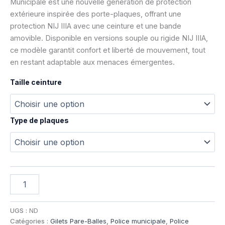
Municipale est une nouvelle génération de protection
extérieure inspirée des porte-plaques, offrant une
protection NIJ IIIA avec une ceinture et une bande
amovible. Disponible en versions souple ou rigide NIJ IIIA,
ce modèle garantit confort et liberté de mouvement, tout
en restant adaptable aux menaces émergentes.
Taille ceinture
Type de plaques
quantité
de
QUICK
RELEASE
UGS :
ND
RIDER
Catégories :
Gilets Pare-Balles
,
Police municipale
,
Police