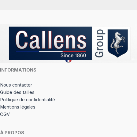
peuvent
être
être
choisi
choisies
sur
sur
la
la
page
page
du
du
produi
produit
INFORMATIONS
Nous contacter
Guide des tailles
Politique de confidentialité
Mentions légales
CGV
À PROPOS