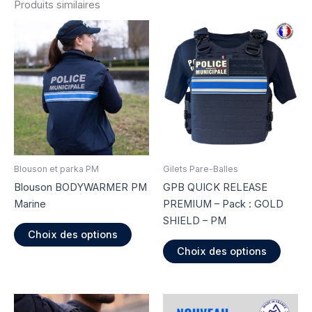
Produits similaires
Blouson et parka PM
Gilets Pare-Balles
Blouson BODYWARMER PM
GPB QUICK RELEASE
Marine
PREMIUM – Pack : GOLD
SHIELD – PM
Ce
Choix des options
produit
Ce
Choix des options
a
produi
plusieurs
a
variations.
plusie
Les
variati