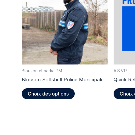
Blouson et parka PM
A.S.V.P
Blouson Softshell Police Municipale
Quick Re
Ce
Choix des options
Choix 
produit
a
plusieurs
variations.
Les