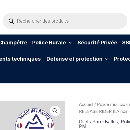
Recherche
de
produits
hampêtre – Police Rurale
Sécurité Privée – S
nts techniques
Défense et protection
Protec
Accueil
/
Police municipal
RELEASE RIDER IIIA noir
Gilets Pare-Balles
,
Poli
PM