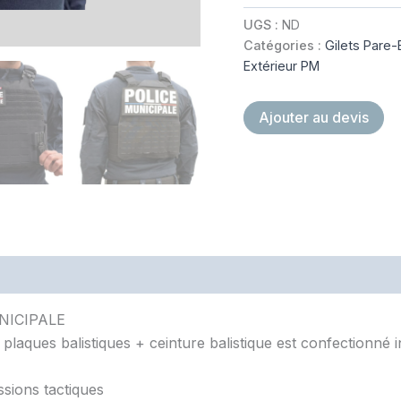
QUICK
RELEASE
UGS :
ND
RIDER
Catégories :
Gilets Pare-
IIIA
Extérieur PM
noir
Ajouter au devis
UNICIPALE
plaques balistiques + ceinture balistique est confectionné i
sions tactiques