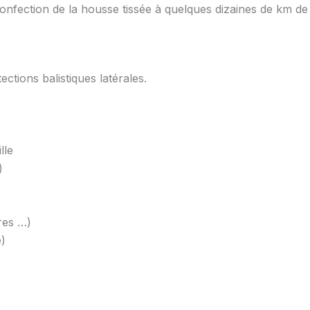
onfection de la housse tissée à quelques dizaines de km de l
ctions balistiques latérales.
lle
)
res …)
)