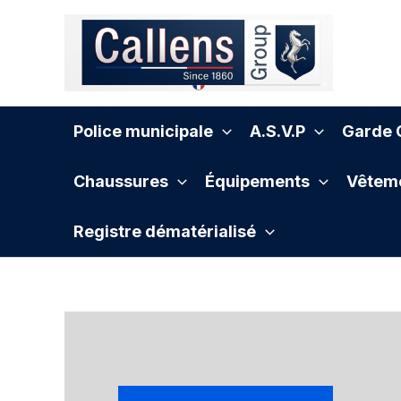
Aller
au
contenu
Police municipale
A.S.V.P
Garde C
Chaussures
Équipements
Vêteme
Registre dématérialisé