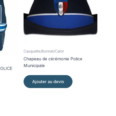
Casquette/Bonnet/Calot
Chapeau de cérémonie Police
Municipale
OLICE
Ajouter au devis
it
eurs
tions.