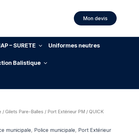
Mon devis
SIAP – SURETE
Uniformes neutres
tion Balistique
e
/
Gilets Pare-Balles
/
Port Extérieur PM
/ QUICK
ce municipale
,
Police municipale
,
Port Extérieur