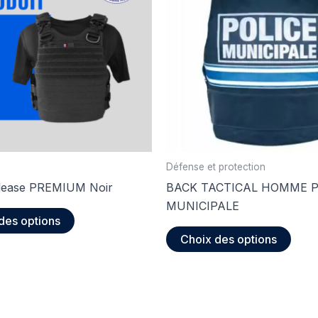
Défense et protection
lease PREMIUM Noir
BACK TACTICAL HOMME P
MUNICIPALE
Ce
des options
produit
Ce
Choix des options
a
produ
plusieurs
a
variations.
plusi
Les
varia