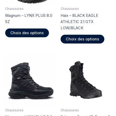
Chaussures
Chaussures
Magnum – LYNX PLUS 8.0
Haix – BLACK EAGLE
SZ
ATHLETIC 2.1 GTX
LOW/BLACK
Ce
Choix des options
produit
Ce
Choix des options
a
produi
plusieurs
a
variations.
plusie
Les
variati
options
Les
peuvent
option
être
peuve
choisies
être
sur
choisi
la
sur
page
la
du
page
Chaussures
Chaussures