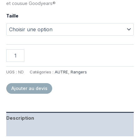
et cousue Goodyears®
Taille
quantité
de
Rangers
en
UGS :
ND
Catégories :
AUTRE
,
Rangers
cuir
souple
Ajouter au devis
et
semelle
GOODYEAR®
Description
Informations complémentaires