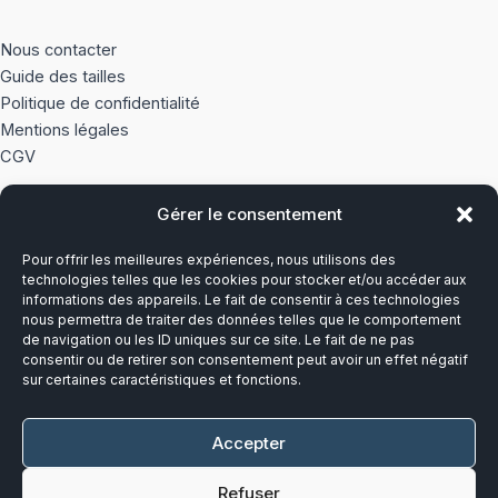
Nous contacter
Guide des tailles
Politique de confidentialité
Mentions légales
CGV
Gérer le consentement
À PROPOS
Pour offrir les meilleures expériences, nous utilisons des
Notre histoire
technologies telles que les cookies pour stocker et/ou accéder aux
informations des appareils. Le fait de consentir à ces technologies
nous permettra de traiter des données telles que le comportement
Du lundi au vendredi
de navigation ou les ID uniques sur ce site. Le fait de ne pas
8h00-12h30 et 13h30-17h00
consentir ou de retirer son consentement peut avoir un effet négatif
sur certaines caractéristiques et fonctions.
Téléphone :
03 20 28 14 14
Accepter
Mail :
contact@callens-group.com
Refuser