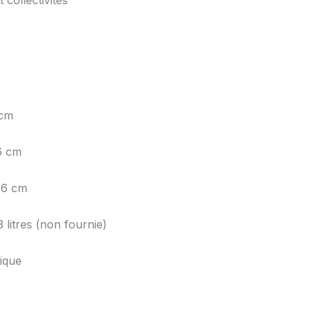
 cm
6 cm
 6 cm
 litres (non fournie)
ique