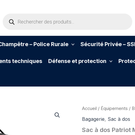
Recherche
de
produits
hampêtre – Police Rurale
Sécurité Privée – S
nts techniques
Défense et protection
Protec
Accueil
/
Équipements
/
B
Bagagerie
,
Sac à dos
Sac à dos Patriot