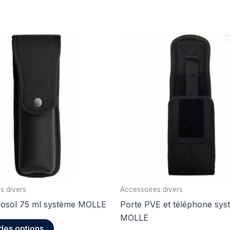
s divers
Accessoires divers
rosol 75 ml système MOLLE
Porte PVE et téléphone sys
MOLLE
Ce
des options