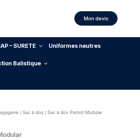
Mon devis
SIAP – SURETE
Uniformes neutres
tion Balistique
agagerie
/
Sac à dos
/ Sac à dos Patriot Modular
 Modular