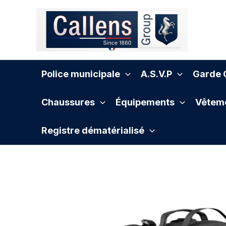
Aller
au
contenu
Police municipale
A.S.V.P
Garde C
Chaussures
Équipements
Vêteme
Registre dématérialisé