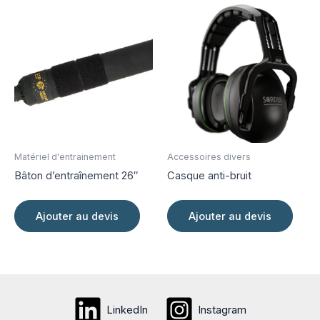
variati
Les
option
peuve
être
choisi
sur
la
page
Matériel d'entrainement
Accessoires divers
du
Bâton d’entraînement 26″
Casque anti-bruit
produi
Ajouter au devis
Ajouter au devis
LinkedIn
Instagram