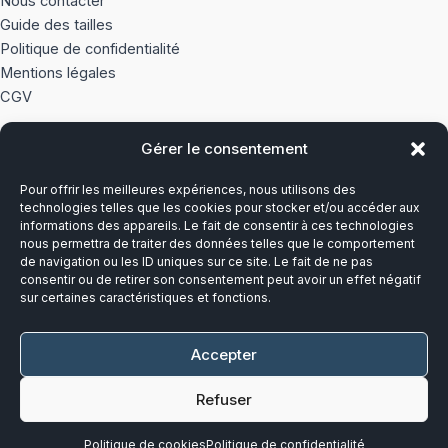
Nous contacter
Guide des tailles
Politique de confidentialité
Mentions légales
CGV
Gérer le consentement
À PROPOS
Pour offrir les meilleures expériences, nous utilisons des
Notre histoire
technologies telles que les cookies pour stocker et/ou accéder aux
informations des appareils. Le fait de consentir à ces technologies
nous permettra de traiter des données telles que le comportement
Du lundi au vendredi
de navigation ou les ID uniques sur ce site. Le fait de ne pas
8h00-12h30 et 13h30-17h00
consentir ou de retirer son consentement peut avoir un effet négatif
sur certaines caractéristiques et fonctions.
Téléphone :
03 20 28 14 14
Accepter
Mail :
contact@callens-group.com
Refuser
Politique de cookies
Politique de confidentialité