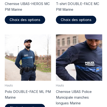
Chemise UBAS-HEROS MC
T-shirt DOUBLE-FACE MC
PM Marine
PM Marine
Ce
Ce
Choix des options
Choix des options
produit
produi
a
a
plusieurs
plusie
variations.
variati
Les
Les
options
option
peuvent
peuve
être
être
choisies
choisi
sur
sur
la
la
page
page
Hauts
Hauts
du
du
Polo DOUBLE-FACE ML PM
Chemise UBAS Police
produit
produi
Marine
Municipale manches
longues Marine
Ce