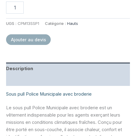
quantité
de
Sous
pull
UGS :
CPM13SSP1
Catégorie :
Hauts
avec
broderie
Ajouter au devis
Police
Municipale
Description
Informations complémentaires
Sous pull Police Municipale avec broderie
Le sous pull Police Municipale avec broderie est un
vêtement indispensable pour les agents exerçant leurs
missions en conditions climatiques fraîches. Conçu pour
être porté en sous-couche, il associe chaleur, confort et