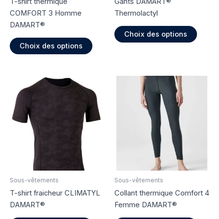
T-shirt thermique
Gants DAMART®
COMFORT 3 Homme
Thermolactyl
DAMART®
Ce
Choix des options
Ce
produi
Choix des options
produit
a
a
plusie
plusieurs
variati
variations.
Les
Les
option
options
peuve
peuvent
être
être
choisi
choisies
sur
sur
la
la
page
page
du
Sous-vêtements
Sous-vêtements
du
produi
T-shirt fraicheur CLIMATYL
Collant thermique Comfort 4
produit
DAMART®
Femme DAMART®