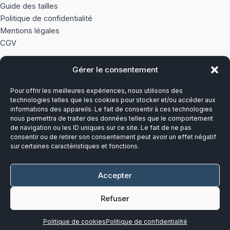
Guide des tailles
Politique de confidentialité
Mentions légales
CGV
Gérer le consentement
À PROPOS
Pour offrir les meilleures expériences, nous utilisons des
Notre histoire
technologies telles que les cookies pour stocker et/ou accéder aux
informations des appareils. Le fait de consentir à ces technologies
nous permettra de traiter des données telles que le comportement
Du lundi au vendredi
de navigation ou les ID uniques sur ce site. Le fait de ne pas
8h00-12h30 et 13h30-17h00
consentir ou de retirer son consentement peut avoir un effet négatif
sur certaines caractéristiques et fonctions.
Téléphone :
03 20 28 14 14
Accepter
Mail :
contact@callens-group.com
Refuser
Politique de cookies
Politique de confidentialité