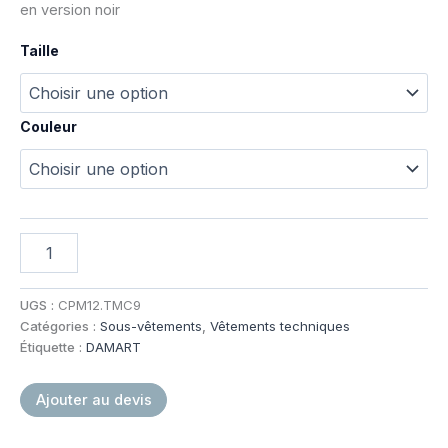
en version noir
Taille
Couleur
quantité
de
Tee-
shirt
UGS :
CPM12.TMC9
manches
Catégories :
Sous-vêtements
,
Vêtements techniques
courtes
Étiquette :
DAMART
thermique
COMFORT
Ajouter au devis
3
DAMART®