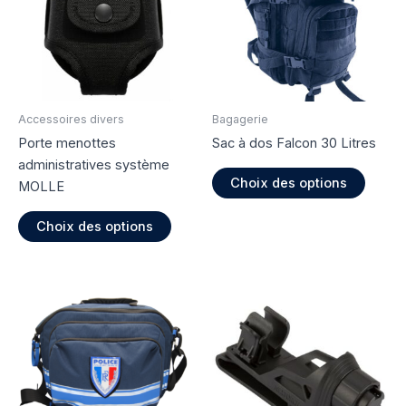
Accessoires divers
Bagagerie
Porte menottes
Sac à dos Falcon 30 Litres
administratives système
Ce
Choix des options
MOLLE
produi
Ce
a
Choix des options
produit
plusie
a
variati
plusieurs
Les
variations.
option
Les
peuve
options
être
peuvent
choisi
être
sur