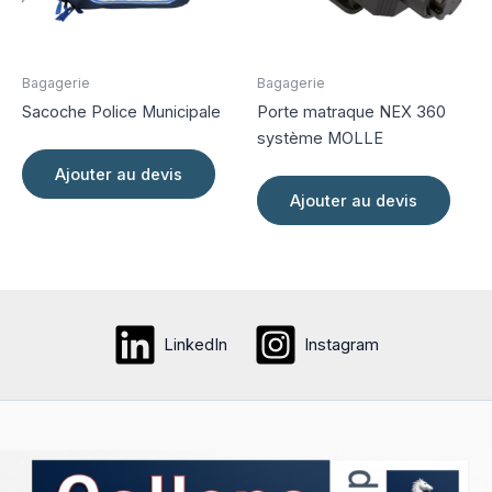
choisies
la
sur
page
la
du
page
produi
Bagagerie
Bagagerie
du
Sacoche Police Municipale
Porte matraque NEX 360
produit
système MOLLE
Ajouter au devis
Ajouter au devis
LinkedIn
Instagram