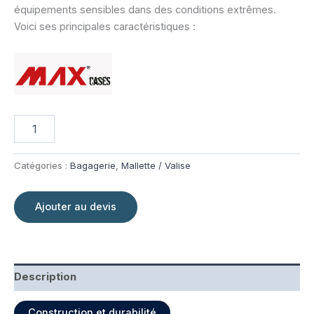
équipements sensibles dans des conditions extrêmes.
Voici ses principales caractéristiques :
quantité
de
Valise
de
Catégories :
Bagagerie
,
Mallette / Valise
transport
étanche
Max540
Ajouter au devis
Description
Construction et durabilité