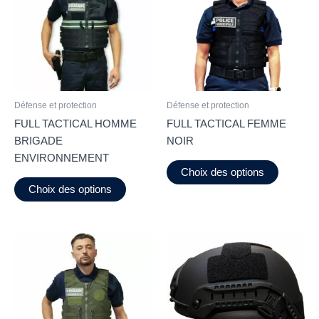
Défense et protection
Défense et protection
FULL TACTICAL HOMME
FULL TACTICAL FEMME
BRIGADE
NOIR
ENVIRONNEMENT
Ce
Choix des options
Ce
produit
Choix des options
produit
a
a
plusieur
plusieurs
variation
variations.
Les
Les
options
options
peuvent
peuvent
être
être
choisies