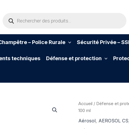
Recherche
de
produits
hampêtre – Police Rurale
Sécurité Privée – S
nts techniques
Défense et protection
Protec
Accueil
/
Défense et prot
100 ml
Aérosol
,
AEROSOL CS