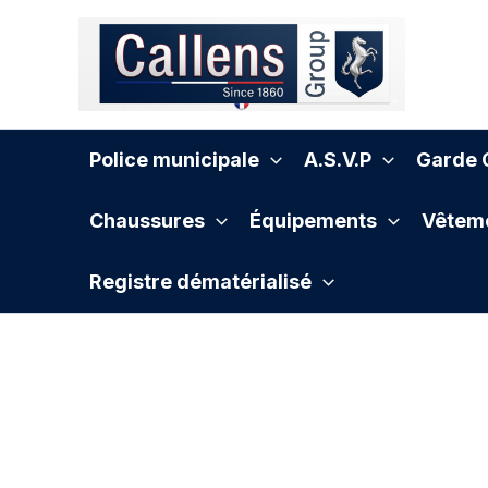
Aller
au
contenu
Police municipale
A.S.V.P
Garde C
Chaussures
Équipements
Vêteme
Registre dématérialisé