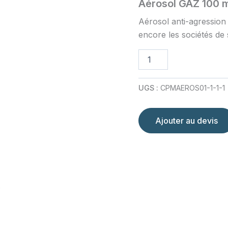
Aérosol GAZ 100 
Aérosol anti-agression 
encore les sociétés de 
quantité
de
Aérosol
GAZ
UGS :
CPMAEROS01-1-1-1
100
ml
Ajouter au devis