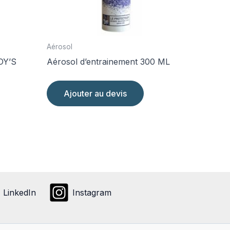
Aérosol
DY’S
Aérosol d’entrainement 300 ML
Ajouter au devis
it
eurs
tions.
ons
ent
LinkedIn
Instagram
ies