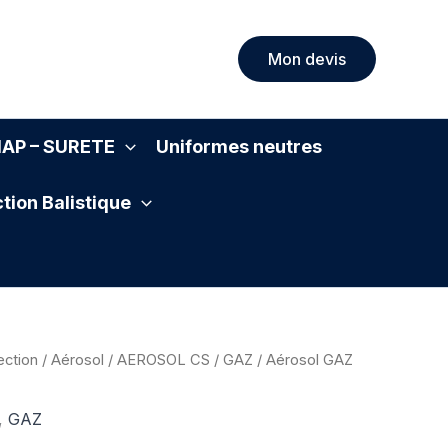
Mon devis
SIAP – SURETE
Uniformes neutres
tion Balistique
ection
/
Aérosol
/
AEROSOL CS
/
GAZ
/ Aérosol GAZ
,
GAZ