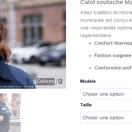
Calot soutache b
Alliez tradition territo
municipale est conçu 
une respirabilité opti
réglementaire.
Confort thermi
Finition soignée
Conformité uni
Modèle
Taille