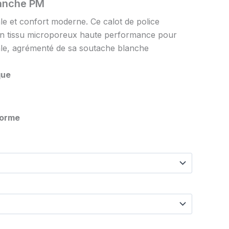
lanche PM
riale et confort moderne. Ce calot de police
en tissu microporeux haute performance pour
male, agrémenté de sa soutache blanche
que
forme