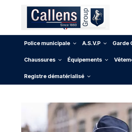
Aller
au
contenu
Police municipale
A.S.V.P
Garde C
Chaussures
Équipements
Vêteme
Registre dématérialisé