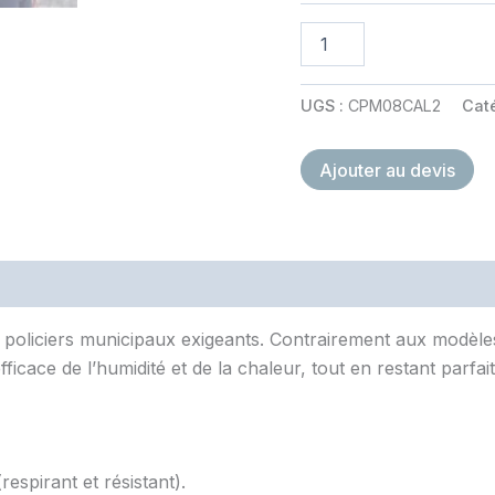
quantité
de
Calot
soutache
UGS :
CPM08CAL2
Cat
blanche
PM
Ajouter au devis
policiers municipaux exigeants. Contrairement aux modèles cl
icace de l’humidité et de la chaleur, tout en restant parfa
espirant et résistant).