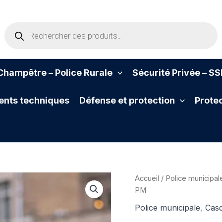
Recherche
de
produits
hampêtre – Police Rurale
Sécurité Privée – S
nts techniques
Défense et protection
Protec
Accueil
/
Police municipal
PM
Police municipale
,
Casq