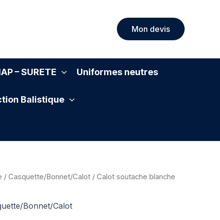
Mon devis
SIAP – SURETE
Uniformes neutres
tion Balistique
e
/
Casquette/Bonnet/Calot
/ Calot soutache blanche
uette/Bonnet/Calot