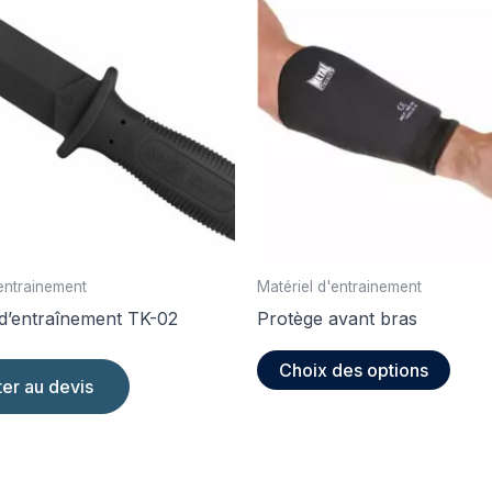
'entrainement
Matériel d'entrainement
d’entraînement TK-02
Protège avant bras
Ce
Choix des options
produ
ter au devis
a
plusi
varia