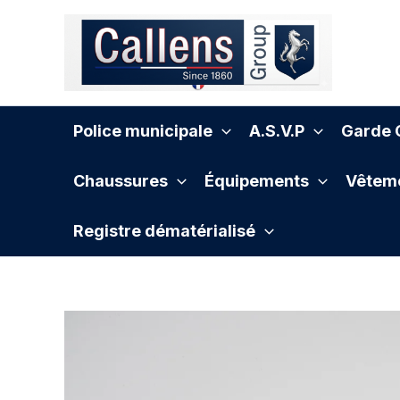
Aller
au
contenu
Police municipale
A.S.V.P
Garde C
Chaussures
Équipements
Vêteme
Registre dématérialisé