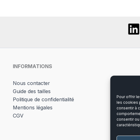
Les
opti
peuv
être
chois
sur
la
page
INFORMATIONS
du
produ
Nous contacter
Guide des tailles
Pour offrir 
Politique de confidentialité
les cookies 
Mentions légales
consentir à 
comportement
CGV
consentir ou
caractéristiq