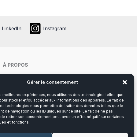
ons
ent
LinkedIn
Instagram
ies
À PROPOS
it
Notre histoire
Gérer le consentement
les meilleures expériences, nous utilisons des technologies telles que
Du lundi au vendredi
pour stocker et/ou accéder aux informations des appareils. Le fait de
8h00-12h30 et 13h30-17h00
ces technologies nous permettra de traiter des données telles que le
 de navigation ou les ID uniques sur ce site. Le fait de ne pas
 de retirer son consentement peut avoir un effet négatif sur certaines
Téléphone :
03 20 28 14 14
ues et fonctions.