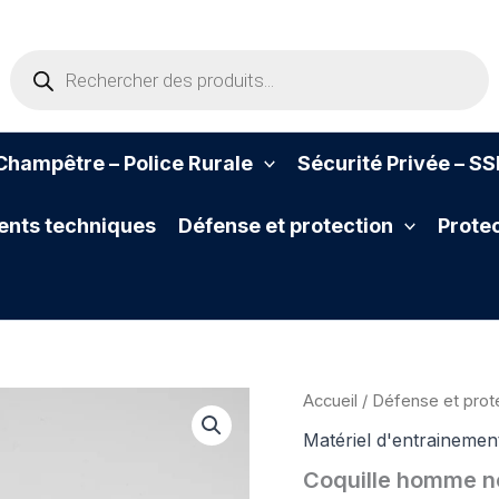
Recherche
de
produits
hampêtre – Police Rurale
Sécurité Privée – S
nts techniques
Défense et protection
Protec
Accueil
/
Défense et prot
Matériel d'entrainemen
Coquille homme n