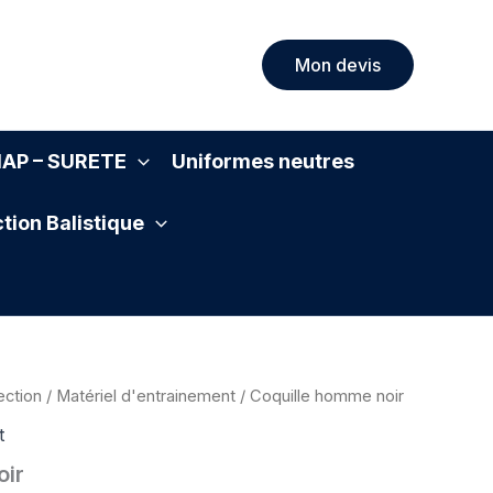
Mon devis
SIAP – SURETE
Uniformes neutres
tion Balistique
ection
/
Matériel d'entrainement
/ Coquille homme noir
t
oir