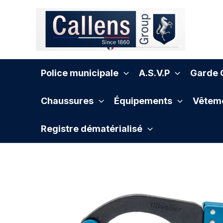
Aller
au
contenu
Police municipale
A.S.V.P
Garde C
Chaussures
Équipements
Vêteme
Registre dématérialisé