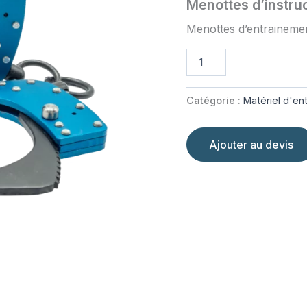
Menottes d’instru
Menottes d’entraineme
quantité
de
Menottes
d'instruction
Catégorie :
Matériel d'en
Ajouter au devis