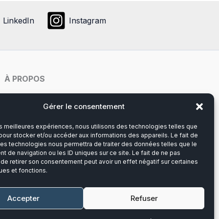
LinkedIn
Instagram
À PROPOS
Notre histoire
Gérer le consentement
les meilleures expériences, nous utilisons des technologies telles que
Du lundi au vendredi
pour stocker et/ou accéder aux informations des appareils. Le fait de
8h00-12h30 et 13h30-17h00
ces technologies nous permettra de traiter des données telles que le
 de navigation ou les ID uniques sur ce site. Le fait de ne pas
 de retirer son consentement peut avoir un effet négatif sur certaines
Téléphone :
03 20 28 14 14
ues et fonctions.
Mail :
contact@callens-group.com
Accepter
Refuser