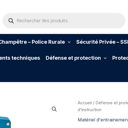
Recherche
de
produits
hampêtre – Police Rurale
Sécurité Privée – S
nts techniques
Défense et protection
Protec
Accueil
/
Défense et prot
d’instruction
Matériel d'entrainemen