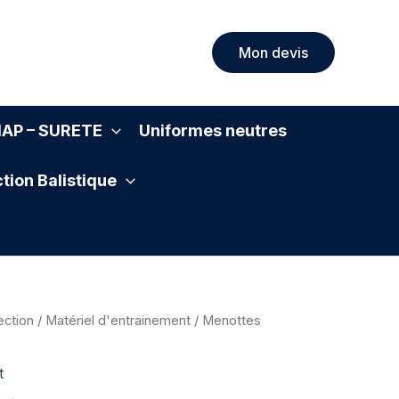
Mon devis
SIAP – SURETE
Uniformes neutres
tion Balistique
ection
/
Matériel d'entrainement
/ Menottes
t