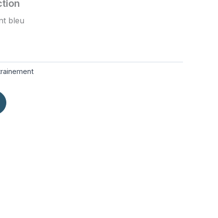
ction
nt bleu
trainement