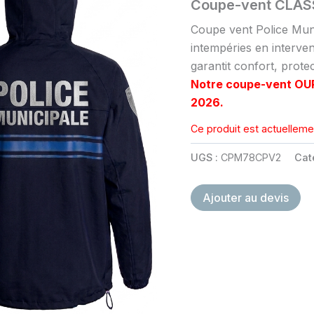
Coupe-vent CLAS
Coupe vent Police Muni
intempéries en interven
garantit confort, protec
Notre coupe-vent OUR
2026.
Ce produit est actuellemen
UGS :
CPM78CPV2
Cat
Ajouter au devis