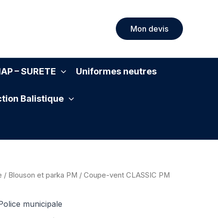
Mon devis
SIAP – SURETE
Uniformes neutres
tion Balistique
e
/
Blouson et parka PM
/ Coupe-vent CLASSIC PM
Police municipale