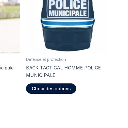
Défense et protection
icipale
BACK TACTICAL HOMME POLICE
MUNICIPALE
it
Ce
Choix des options
produit
eurs
a
tions.
plusieurs
variations.
ons
Les