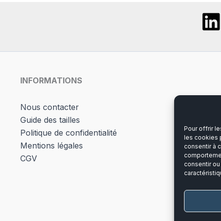
options
peuv
peuvent
être
être
chois
choisies
sur
sur
la
la
page
page
du
INFORMATIONS
du
produ
produit
Nous contacter
Guide des tailles
Pour offrir 
Politique de confidentialité
les cookies 
Mentions légales
consentir à 
comportement
CGV
consentir ou
caractéristiq