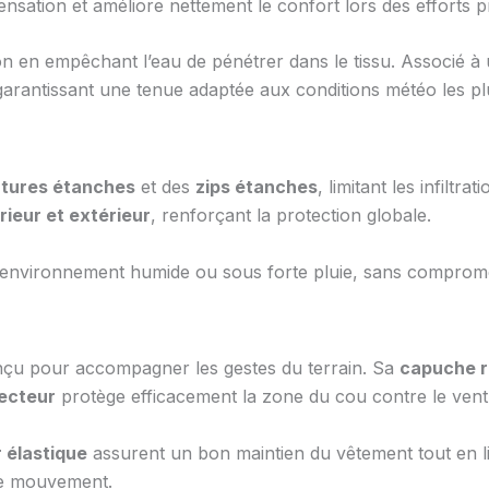
densation et améliore nettement le confort lors des efforts 
on en empêchant l’eau de pénétrer dans le tissu. Associé à
 garantissant une tenue adaptée aux conditions météo les pl
tures étanches
et des
zips étanches
, limitant les infiltr
rieur et extérieur
, renforçant la protection globale.
n environnement humide ou sous forte pluie, sans compromettr
nçu pour accompagner les gestes du terrain. Sa
capuche r
ecteur
protège efficacement la zone du cou contre le vent e
r élastique
assurent un bon maintien du vêtement tout en lim
 de mouvement.