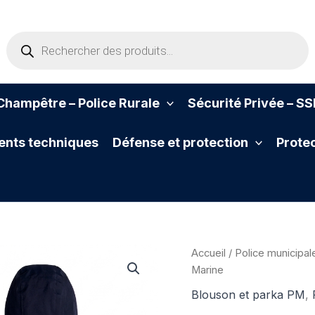
Recherche
de
produits
hampêtre – Police Rurale
Sécurité Privée – S
nts techniques
Défense et protection
Protec
Accueil
/
Police municipal
Marine
Blouson et parka PM
,