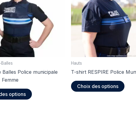
-Balles
Hauts
e Balles Police municipale
T-shirt RESPIRE Police Mun
s Femme
Ce
Choix des options
Ce
produ
des options
produit
a
a
plusi
plusieurs
varia
variations.
Les
Les
opti