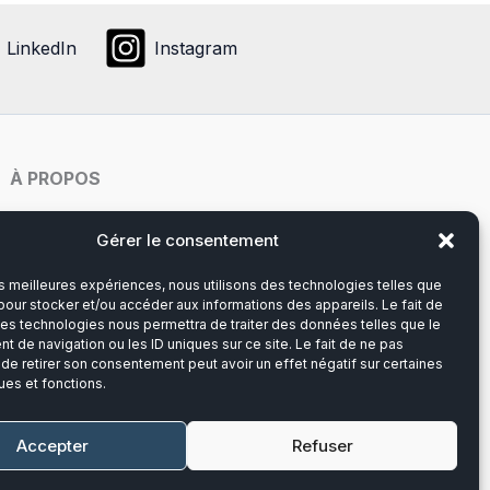
ent
options
peuvent
LinkedIn
Instagram
ies
être
choisies
sur
la
page
À PROPOS
it
du
produit
Notre histoire
Gérer le consentement
les meilleures expériences, nous utilisons des technologies telles que
Du lundi au vendredi
pour stocker et/ou accéder aux informations des appareils. Le fait de
8h00-12h30 et 13h30-17h00
ces technologies nous permettra de traiter des données telles que le
 de navigation ou les ID uniques sur ce site. Le fait de ne pas
 de retirer son consentement peut avoir un effet négatif sur certaines
Téléphone :
03 20 28 14 14
ues et fonctions.
Mail :
contact@callens-group.com
Accepter
Refuser