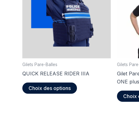
Gilets Pare-Balles
Gilets Pare
QUICK RELEASE RIDER IIIA
Gilet Par
ONE plu
Ce
Choix des options
produit
Choix 
a
plusieurs
variations.
Les
options