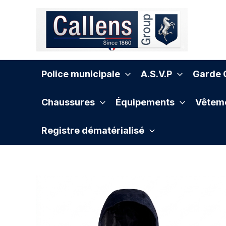
Aller
au
contenu
Police municipale
A.S.V.P
Garde C
Chaussures
Équipements
Vêteme
Registre dématérialisé