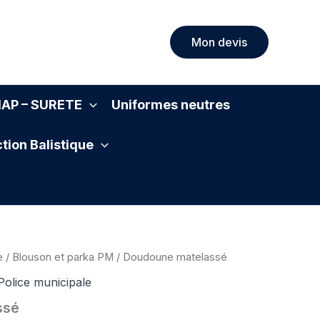
Mon devis
SIAP – SURETE
Uniformes neutres
tion Balistique
e
/
Blouson et parka PM
/ Doudoune matelassé
Police municipale
ssé