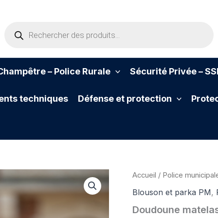
Recherche
de
produits
hampêtre – Police Rurale
Sécurité Privée – S
nts techniques
Défense et protection
Protec
Accueil
/
Police municipal
Blouson et parka PM
,
Doudoune matela