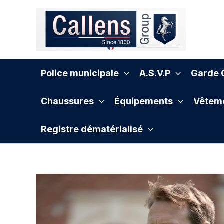
Aller
au
contenu
Police municipale
A.S.V.P
Garde C
Chaussures
Équipements
Vêteme
Registre dématérialisé