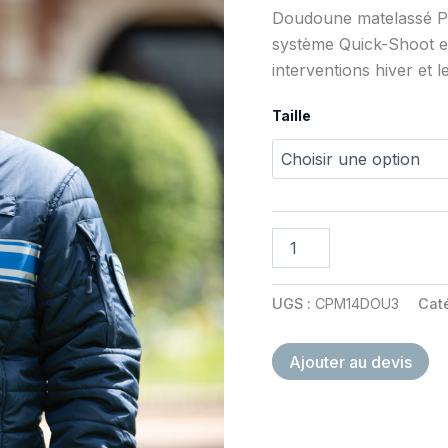
Doudoune matelassé Po
système Quick-Shoot e
interventions hiver et l
Taille
quantité
de
Doudoune
matelassé
UGS :
CPM14DOU3
Cat
Ajouter au devis