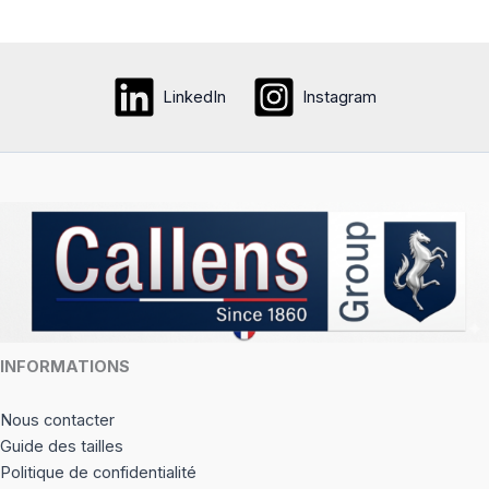
plusie
variati
Les
LinkedIn
Instagram
option
peuve
être
choisi
sur
la
page
du
produi
INFORMATIONS
Nous contacter
Guide des tailles
Politique de confidentialité