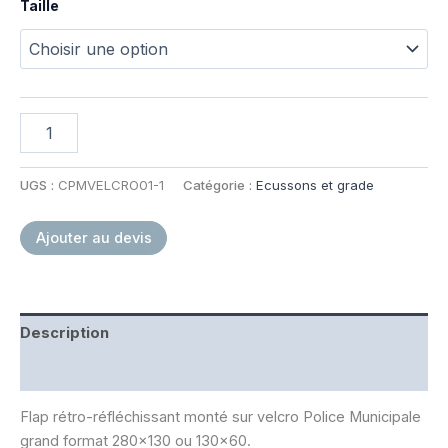
Taille
quantité
de
Flap
Police
UGS :
CPMVELCRO01-1
Catégorie :
Ecussons et grade
Municipale
Gomme
Ajouter au devis
Description
Informations complémentaires
Flap rétro-réfléchissant monté sur velcro Police Municipale
grand format 280×130 ou 130×60.