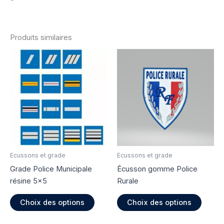
Produits similaires
Ecussons et grade
Ecussons et grade
Grade Police Municipale
Écusson gomme Police
résine 5×5
Rurale
Ce
Ce
Choix des options
Choix des options
produit
produi
a
a