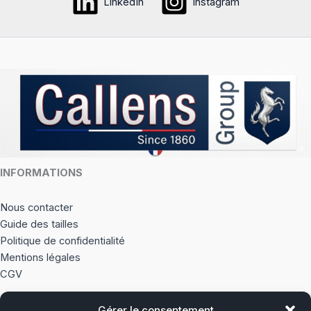
LinkedIn
Instagram
peuvent
option
être
peuve
choisies
être
sur
choisi
la
sur
page
la
du
page
produit
du
produi
INFORMATIONS
Nous contacter
Guide des tailles
Politique de confidentialité
Mentions légales
CGV
Gérer le consentement