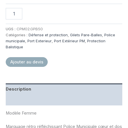
quantité
de
FULL
TACTICAL
UGS :
CPM02.GPB50
FEMME
Catégories :
Défense et protection
,
Gilets Pare-Balles
,
Police
POLICE
municipale
,
Port Exterieur
,
Port Extérieur PM
,
Protection
MUNICIPALE
Balistique
Ajouter au devis
Description
Informations complémentaires
Modèle Femme
Marquage rétro réfléchissant Police Municipale cœur et dos