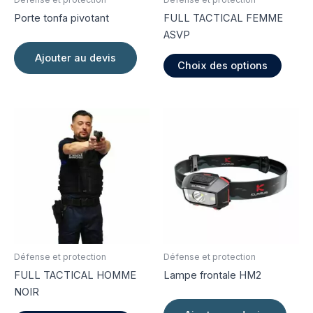
Porte tonfa pivotant
FULL TACTICAL FEMME
ASVP
Ce
Ajouter au devis
Choix des options
produi
a
plusie
variati
Les
option
peuve
être
choisi
sur
la
page
Défense et protection
Défense et protection
du
FULL TACTICAL HOMME
Lampe frontale HM2
produi
NOIR