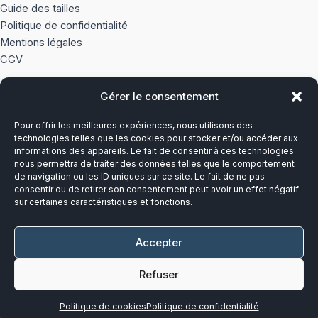
Guide des tailles
Politique de confidentialité
Mentions légales
CGV
Gérer le consentement
À PROPOS
Pour offrir les meilleures expériences, nous utilisons des
Notre histoire
technologies telles que les cookies pour stocker et/ou accéder aux
informations des appareils. Le fait de consentir à ces technologies
nous permettra de traiter des données telles que le comportement
Du lundi au vendredi
de navigation ou les ID uniques sur ce site. Le fait de ne pas
8h00-12h30 et 13h30-17h00
consentir ou de retirer son consentement peut avoir un effet négatif
sur certaines caractéristiques et fonctions.
Téléphone :
03 20 28 14 14
Accepter
Mail :
contact@callens-group.com
Refuser
Politique de cookies
Politique de confidentialité