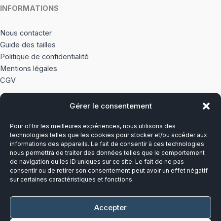
INFORMATIONS
Nous contacter
Guide des tailles
Politique de confidentialité
Mentions légales
CGV
Gérer le consentement
À PROPOS
Pour offrir les meilleures expériences, nous utilisons des
Notre histoire
technologies telles que les cookies pour stocker et/ou accéder aux
informations des appareils. Le fait de consentir à ces technologies
nous permettra de traiter des données telles que le comportement
Du lundi au vendredi
de navigation ou les ID uniques sur ce site. Le fait de ne pas
8h00-12h30 et 13h30-17h00
consentir ou de retirer son consentement peut avoir un effet négatif
sur certaines caractéristiques et fonctions.
Téléphone :
03 20 28 14 14
Accepter
Mail :
contact@callens-group.com