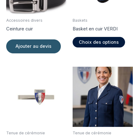
Accessoires divers
Baskets
Ceinture cuir
Basket en cuir VERDI
Ce
Choix des options
produi
Ajouter au devis
a
plusie
variati
Les
option
peuve
être
choisi
sur
la
page
Tenue de cérémonie
Tenue de cérémonie
du