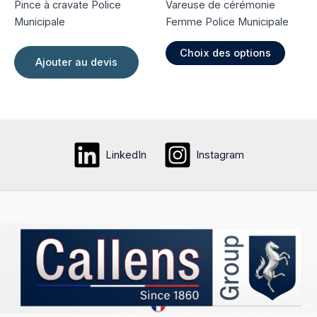
Pince à cravate Police
Vareuse de cérémonie
produi
Municipale
Femme Police Municipale
Ce
Choix des options
produi
Ajouter au devis
a
plusie
variati
Les
option
LinkedIn
Instagram
peuve
être
choisi
sur
la
page
du
produi