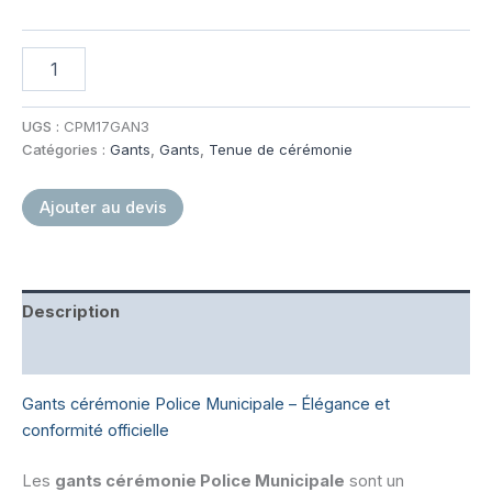
quantité
de
Gants
de
UGS :
CPM17GAN3
cérémonie
Catégories :
Gants
,
Gants
,
Tenue de cérémonie
blanc
Ajouter au devis
Description
Informations complémentaires
Gants cérémonie Police Municipale – Élégance et
conformité officielle
Les
gants cérémonie Police Municipale
sont un