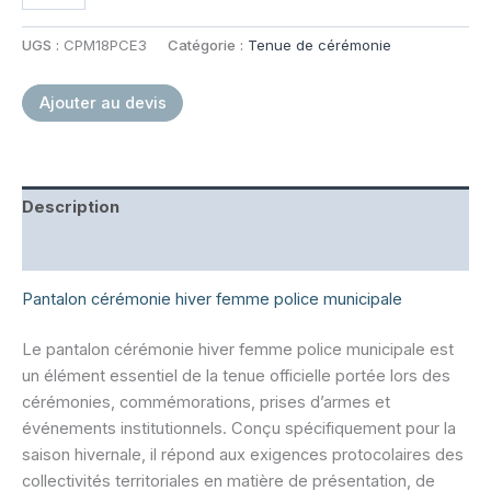
Pantalon
de
UGS :
CPM18PCE3
Catégorie :
Tenue de cérémonie
cérémonie
hiver
Ajouter au devis
Femme
Police
Municipale
Description
Informations complémentaires
Pantalon cérémonie hiver femme police municipale
Le pantalon cérémonie hiver femme police municipale est
un élément essentiel de la tenue officielle portée lors des
cérémonies, commémorations, prises d’armes et
événements institutionnels. Conçu spécifiquement pour la
saison hivernale, il répond aux exigences protocolaires des
collectivités territoriales en matière de présentation, de