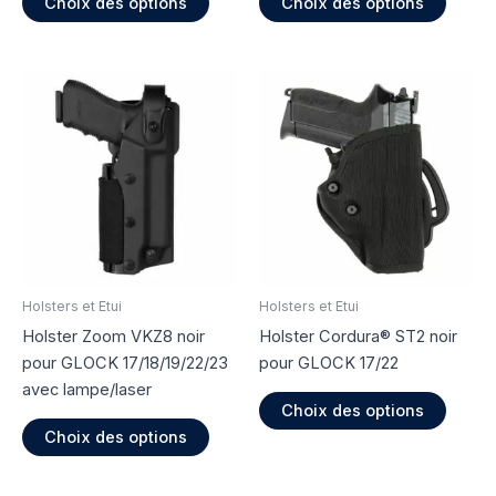
Choix des options
Choix des options
produit
produi
a
a
plusieurs
plusie
variations.
variati
Les
Les
options
option
peuvent
peuve
être
être
choisies
choisi
sur
sur
la
la
page
page
Holsters et Etui
Holsters et Etui
du
du
Holster Zoom VKZ8 noir
Holster Cordura® ST2 noir
produit
produi
pour GLOCK 17/18/19/22/23
pour GLOCK 17/22
avec lampe/laser
Ce
Choix des options
Ce
produi
Choix des options
produit
a
a
plusie