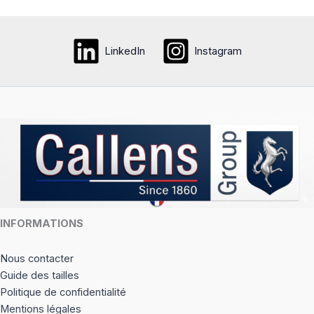
plusieurs
variati
variations.
Les
Les
option
LinkedIn
Instagram
options
peuve
peuvent
être
être
choisi
choisies
sur
sur
la
la
page
page
du
du
produi
produit
INFORMATIONS
Nous contacter
Guide des tailles
Politique de confidentialité
Mentions légales