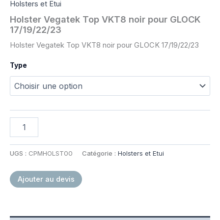
Holsters et Etui
Holster Vegatek Top VKT8 noir pour GLOCK
17/19/22/23
Holster Vegatek Top VKT8 noir pour GLOCK 17/19/22/23
Type
quantité
de
Holster
Vegatek
UGS :
CPMHOLST00
Catégorie :
Holsters et Etui
Top
VKT8
Ajouter au devis
noir
pour
GLOCK
17/19/22/23