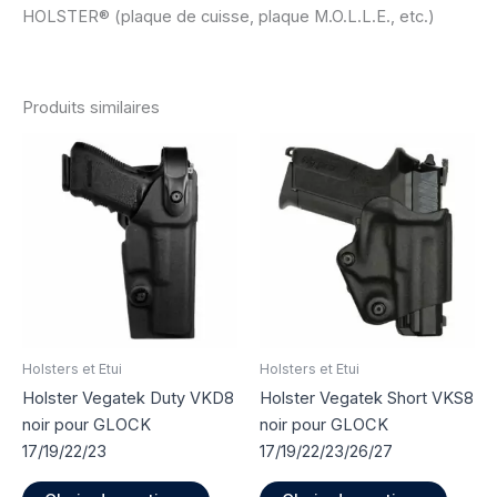
HOLSTER® (plaque de cuisse, plaque M.O.L.L.E., etc.)
Produits similaires
Holsters et Etui
Holsters et Etui
Holster Vegatek Duty VKD8
Holster Vegatek Short VKS8
noir pour GLOCK
noir pour GLOCK
17/19/22/23
17/19/22/23/26/27
Ce
Ce