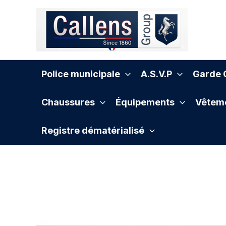
Aller
au
contenu
Police municipale
A.S.V.P
Garde C
Chaussures
Équipements
Vêteme
Registre dématérialisé