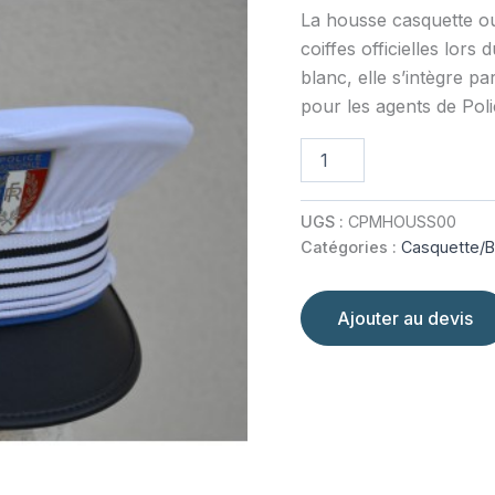
La housse casquette o
coiffes officielles lors
blanc, elle s’intègre 
pour les agents de Poli
quantité
de
Housse
casquette
UGS :
CPMHOUSS00
cérémonie
Catégories :
Casquette/B
Ajouter au devis