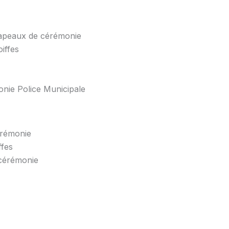
chapeaux de cérémonie
iffes
nie Police Municipale
érémonie
ffes
 cérémonie