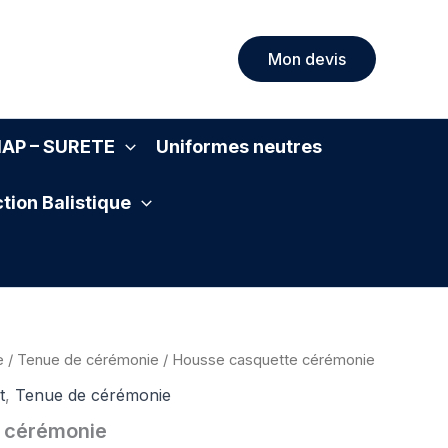
Mon devis
SIAP – SURETE
Uniformes neutres
tion Balistique
e
/
Tenue de cérémonie
/ Housse casquette cérémonie
t
,
Tenue de cérémonie
 cérémonie