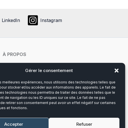
ons
ent
LinkedIn
Instagram
ies
À PROPOS
it
Notre histoire
Gérer le consentement
les meilleures expériences, nous utilisons des technologies telles que
Du lundi au vendredi
pour stocker et/ou accéder aux informations des appareils. Le fait de
8h00-12h30 et 13h30-17h00
ces technologies nous permettra de traiter des données telles que le
 de navigation ou les ID uniques sur ce site. Le fait de ne pas
 de retirer son consentement peut avoir un effet négatif sur certaines
Téléphone :
03 20 28 14 14
ues et fonctions.
Mail :
contact@callens-group.com
Accepter
Refuser