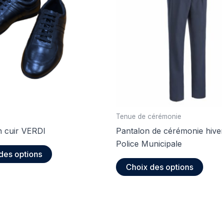
Tenue de cérémonie
n cuir VERDI
Pantalon de cérémonie hi
Police Municipale
Ce
des options
produit
Ce
Choix des options
a
produ
plusieurs
a
variations.
plusi
Les
varia