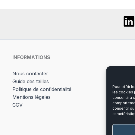
options
Les
peuvent
opti
être
peuv
choisies
être
sur
chois
la
sur
page
la
du
page
INFORMATIONS
produit
du
produ
Nous contacter
Guide des tailles
Pour offrir 
Politique de confidentialité
les cookies 
Mentions légales
consentir à 
comportement
CGV
consentir ou
caractéristiq