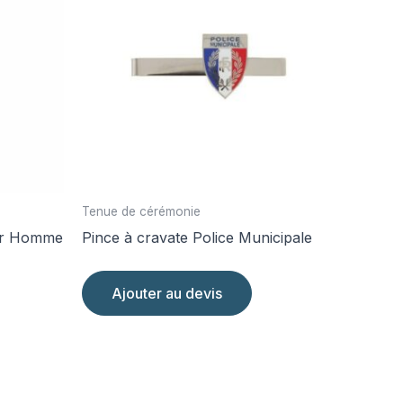
Tenue de cérémonie
ver Homme
Pince à cravate Police Municipale
Ajouter au devis
it
eurs
tions.