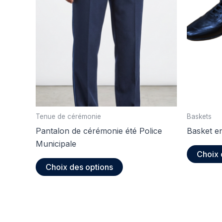
Tenue de cérémonie
Baskets
Pantalon de cérémonie été Police
Basket e
Municipale
Choix 
Ce
Choix des options
produit
a
plusieurs
variations.