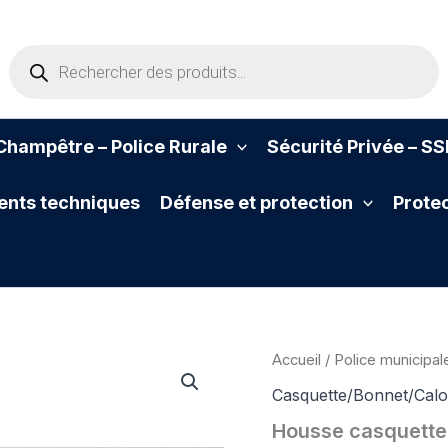
Recherche
de
produits
hampêtre – Police Rurale
Sécurité Privée – S
nts techniques
Défense et protection
Protec
Accueil
/
Police municipal
Casquette/Bonnet/Calo
Housse casquette