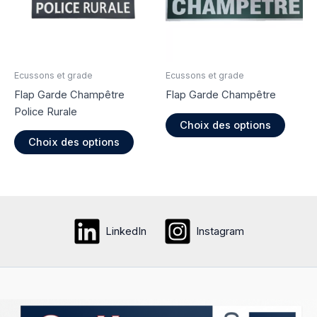
être
choisi
choisies
sur
sur
la
la
page
page
du
Ecussons et grade
Ecussons et grade
du
produi
Flap Garde Champêtre
Flap Garde Champêtre
produit
Police Rurale
Ce
Choix des options
Ce
produi
Choix des options
produit
a
a
plusie
plusieurs
variati
variations.
Les
Les
option
LinkedIn
Instagram
options
peuve
peuvent
être
être
choisi
choisies
sur
sur
la