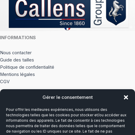
la
page
page
du
du
produi
produit
INFORMATIONS
Nous contacter
Guide des tailles
Politique de confidentialité
Mentions légales
CGV
Gérer le consentement
À PROPOS
Pour offrir les meilleures expériences, nous utilisons des
Notre histoire
technologies telles que les cookies pour stocker et/ou accéder aux
informations des appareils. Le fait de consentir à ces technologies
nous permettra de traiter des données telles que le comportement
Du lundi au vendredi
de navigation ou les ID uniques sur ce site. Le fait de ne pas