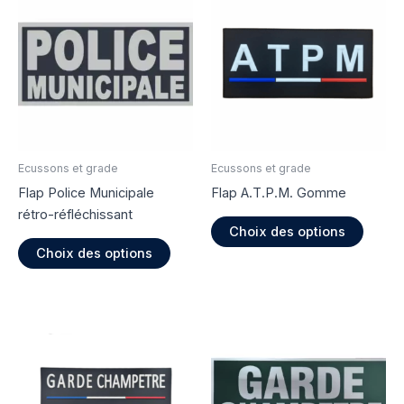
Ecussons et grade
Ecussons et grade
Flap Police Municipale
Flap A.T.P.M. Gomme
rétro-réfléchissant
Ce
Choix des options
Ce
produi
Choix des options
produit
a
a
plusie
plusieurs
variati
variations.
Les
Les
option
options
peuve
peuvent
être