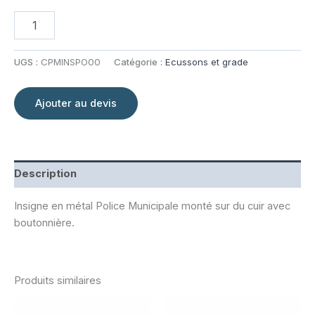
quantité
de
Insigne
pour
UGS :
CPMINSPO00
Catégorie :
Ecussons et grade
poitrine
cuir
Police
Ajouter au devis
Municipale
Description
Insigne en métal Police Municipale monté sur du cuir avec
boutonnière.
Produits similaires