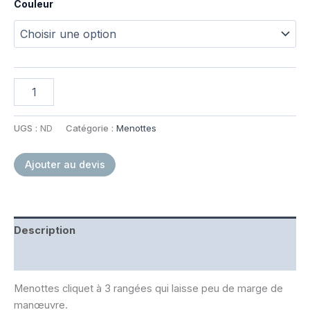
Couleur
quantité
de
Menottes
à
UGS :
ND
Catégorie :
Menottes
charnière
Nickel
Ajouter au devis
Description
Informations complémentaires
Menottes cliquet à 3 rangées qui laisse peu de marge de
manœuvre.