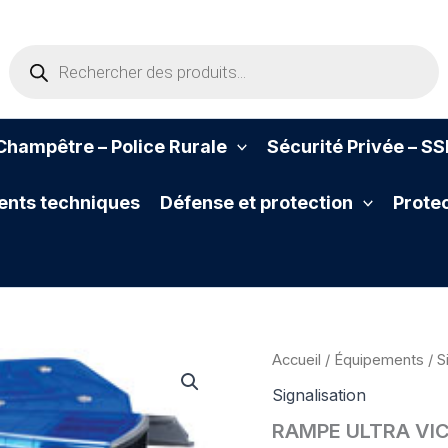
Recherche
de
produits
hampêtre – Police Rurale
Sécurité Privée – S
nts techniques
Défense et protection
Protec
Accueil
/
Équipements
/
S
Signalisation
RAMPE ULTRA VI