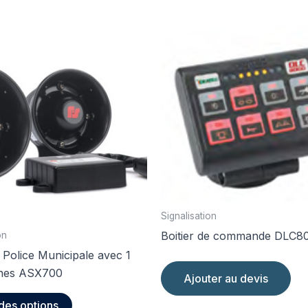
Signalisation
Boitier de commande DLC8
on
e Police Municipale avec 1
ènes ASX700
Ajouter au devis
Ce
des options