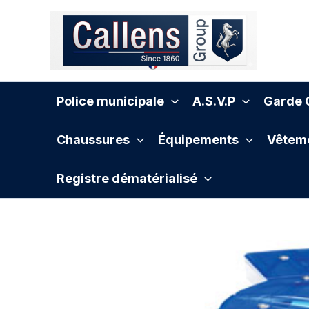
Aller
au
contenu
Police municipale
A.S.V.P
Garde C
Chaussures
Équipements
Vêteme
Registre dématérialisé