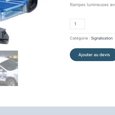
Rampes lumineuses a
quantité
de
RAMPE
ULTRA
Catégorie :
Signalisation
VICTORY
Ajouter au devis