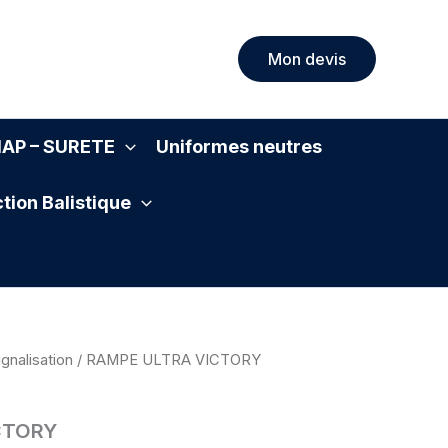
Mon devis
SIAP – SURETE
Uniformes neutres
tion Balistique
ignalisation
/ RAMPE ULTRA VICTORY
CTORY