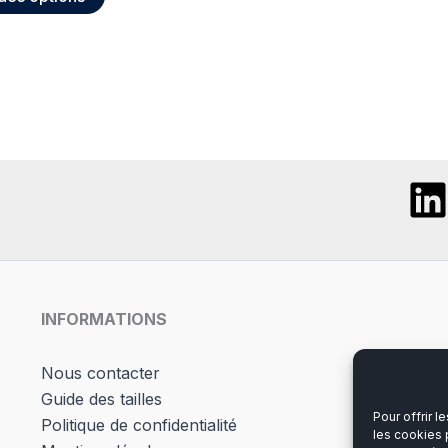
produit
a
plusieurs
variations.
Les
options
peuvent
être
choisies
sur
la
page
INFORMATIONS
du
produit
Nous contacter
Guide des tailles
Pour offrir 
Politique de confidentialité
les cookies 