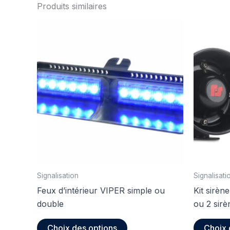
Produits similaires
Signalisation
Signalisati
Feux d’intérieur VIPER simple ou
Kit sirèn
double
ou 2 sir
Ce
Choix des options
Choix 