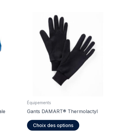
Équipements
ale
Gants DAMART® Thermolactyl
Ce
Choix des options
produit