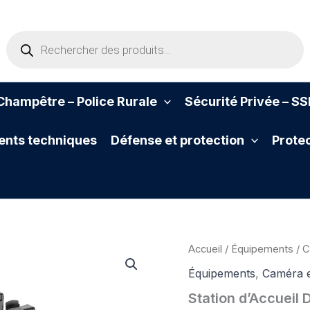
Recherche
de
produits
hampêtre – Police Rurale
Sécurité Privée – S
nts techniques
Défense et protection
Protec
Accueil
/
Équipements
/
C
Équipements
,
Caméra e
Station d’Accueil