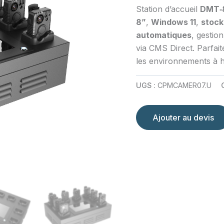
Station d’accueil
DMT‑
8”
,
Windows 11
,
stock
automatiques
, gestion
via CMS Direct. Parfait
les environnements à h
UGS :
CPMCAMER07.U
Ajouter au devis