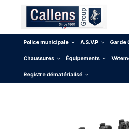
Aller
au
contenu
Police municipale
A.S.V.P
Garde C
Chaussures
Équipements
Vêteme
Registre dématérialisé