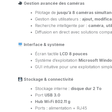
Gestion avancée des caméras
Pilotage de
jusqu’à 8 caméras simulta
Gestion des utilisateurs :
ajout, modific
Recherche intelligente par :
caméra
,
uti
Diffusion en direct avec solutions com
Interface & système
Écran tactile
LCD 8 pouces
Système d’exploitation
Microsoft Window
GUI intuitive pour une exploitation simpl
Stockage & connectivité
Stockage interne :
disque dur 2 To
Port
USB 3.0
Hub Wi‑Fi 802.11 g
Ports : alimentation + RJ45