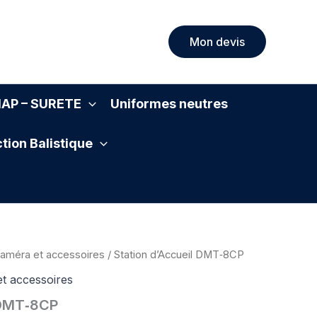
Mon devis
SIAP – SURETE
Uniformes neutres
tion Balistique
améra et accessoires
/ Station d’Accueil DMT‑8CP
t accessoires
 DMT‑8CP