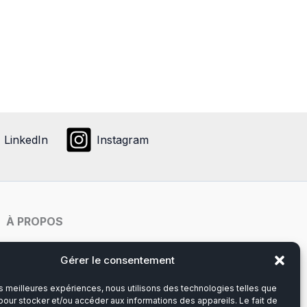
a
plusieurs
variations.
Les
options
peuvent
être
choisies
LinkedIn
Instagram
sur
la
page
du
À PROPOS
produit
Notre histoire
Gérer le consentement
les meilleures expériences, nous utilisons des technologies telles que
Du lundi au vendredi
pour stocker et/ou accéder aux informations des appareils. Le fait de