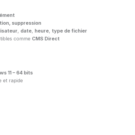
nément
ation, suppression
lisateur
,
date
,
heure
,
type de fichier
patibles comme
CMS Direct
s 11 – 64 bits
e et rapide